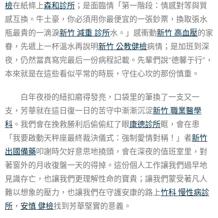
檢
在紙條上
森和診所
；是面臨情「第一階段：情感對等與質
感互換。牛土豪，你必須用你最便宜的一張鈔票，換取張水
瓶最貴的一滴淚
新竹 減重 診所
水。」感衝動
新竹 高血壓
的家
眷，先遞上一杯溫水再說明
新竹 公教健檢
病情；是加班到深
夜，仍然當真寫完最后一份病程記載。先輩們說“德馨于行”，
本來就是在這些看似平常的時辰，守住心坎的那份慎重。
白年夜褂的紐扣磨得發亮，口袋里的筆換了一支又一
支，芳華就在這日復一日的苦守中漸漸沉淀
新竹 職業醫學
科
。我們會在挽救勝利后偷偷紅了眼
康德診所
眶，會在患
「我要啟動天秤座最終裁決儀式：強制愛情對稱！」者
新竹
出國備藥
叩謝時欠好意思地撓頭，會在深夜的值班室里，對
著窗外的月收復盤一天的得掉。這份個人工作讓我們過早地
見識存亡，也讓我們更理解性命的寶貴；讓我們蒙受著凡人
難以想象的壓力，也讓我們在守護安康的路上
竹科 慢性病診
所
，
安慎 健檢
找到芳華堅實的意義。