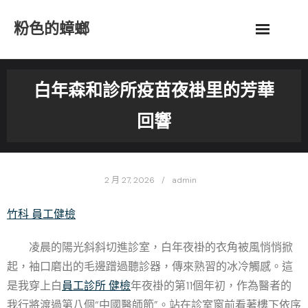
Skip
粉色的蟑螂
to
content
白年森和診所疫苗夜褂里的芳華
回響
2 月 27, 2026
admin
竹科 員工健檢
凌晨的陽光斜斜切進診室，白年夜褂的衣角被風悄悄掀
起，袖口磨出的毛邊蹭過聽診器，傳來熟習的冰冷觸感。這
是我穿上白
員工診所 健檢
年夜褂的第11個年初，作為醫者的
我行將渡過第八個“中國醫師節”。站在診室窗前看著樓下依序