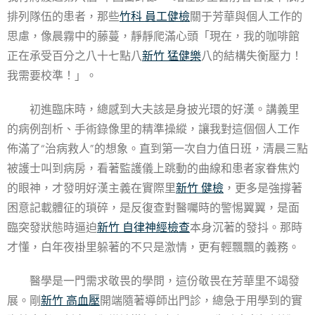
排列隊伍的患者，那些
竹科 員工健檢
關于芳華與個人工作的
思慮，像晨霧中的藤蔓，靜靜爬滿心頭「現在，我的咖啡館
正在承受百分之八十七點八
新竹 猛健樂
八的結構失衡壓力！
我需要校準！」。
初進臨床時，總感到大夫該是身披光環的好漢。講義里
的病例剖析、手術錄像里的精準操縱，讓我對這個個人工作
佈滿了“治病救人”的想象。直到第一次自力值日班，清晨三點
被護士叫到病房，看著監護儀上跳動的曲線和患者家眷焦灼
的眼神，才發明好漢主義在實際里
新竹 健檢
，更多是強撐著
困意記載體征的瑣碎，是反復查對醫囑時的警惕翼翼，是面
臨突發狀態時逼迫
新竹 自律神經檢查
本身沉著的發抖。那時
才懂，白年夜褂里躲著的不只是激情，更有輕飄飄的義務。
醫學是一門需求敬畏的學問，這份敬畏在芳華里不竭發
展。剛
新竹 高血壓
開端隨著導師出門診，總急于用學到的實