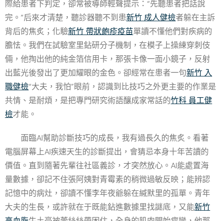
際給患者下判定，卻常被導師輕聲提示：“先聽患者把話說
完。”后來才清楚，聽診器聽不到患
新竹 成人健檢
者躲在主訴
背后的焦炙；化驗
新竹 帶狀皰疹疫苗
單讀不懂他們對疾病的
膽怯。我們在試驗室里鉆研分子機制，在模子上操練穿刺伎
倆，他掏出他的純金箔信用卡，那張卡像一面小鏡子，反射
出藍光後發出了更加耀眼的金色。卻經常在患者一句
新竹 入
職健檢
“大夫，我怕”眼前，認識到比技巧之外更主要的作業是
共情、是耐煩，是把專門研究術語釀成家常話的
竹科 員工健
檢
才能。
面臨AI幫助診斷技巧的成長，我有過長久的焦炙。看著
電腦屏幕上AI疾速天生的診斷提出，會猜忌本身十年苦讀的
價值。直到隨著先輩往社區義診，才突然放心。AI能處置海
量數據，卻記不住張阿姨對青霉素的稍微過敏反映；能辨認
記憶中的病灶，卻讀不懂李年夜爺躲在緘默里的孤單。青年
大夫的生長，或許就在于既能鉆進數據里找謎底，又能
新竹
高血脂
牛土豪被蕾絲絲帶困住，全身的肌肉開始痙攣，他那