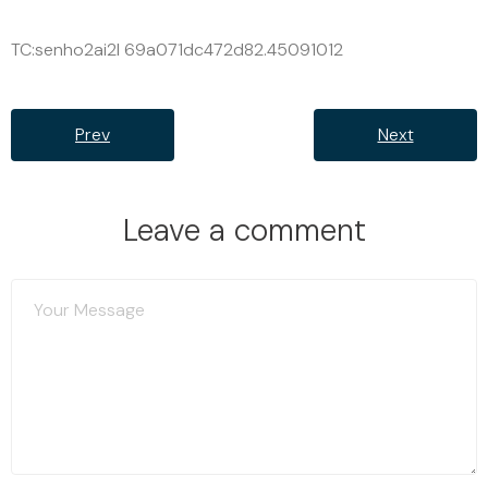
TC:senho2ai2l 69a071dc472d82.45091012
Prev
Next
Leave a comment