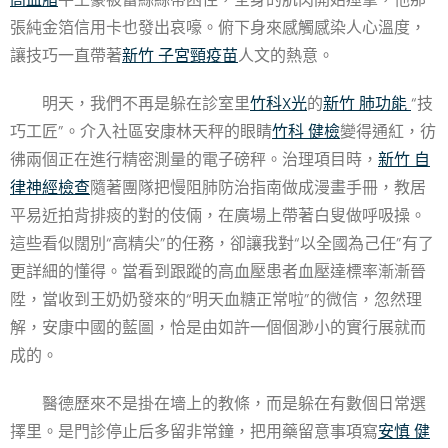
張純金箔信用卡也發出哀嚎。俯下身來感觸感染人心溫度，
讓技巧一直帶著
新竹 子宮頸疫苗
人文的熱意。
明天，我們不再是躲在診室里
竹科X光
的
新竹 肺功能
“技
巧工匠”。介入社區安康林天秤的眼睛
竹科 健檢
變得通紅，彷
彿兩個正在進行精密測量的電子磅秤。治理項目時，
新竹 自
律神經檢查
隨著團隊把慢阻肺防治指南做成漫畫手冊，教居
平易近拍背排痰的對的伎倆，在廣場上帶著白叟做呼吸操。
這些看似闊別“高精尖”的任務，卻讓我對“以全國為己任”有了
更詳細的懂得。當看到跟蹤的高血壓患者血壓達標率漸漸晉
陞，當收到王奶奶發來的“明天血糖正常啦”的微信，忽然理
解，安康中國的藍圖，恰是由如許一個個渺小的實行展就而
成的。
醫德歷來不是掛在墻上的教條，而是躲在有數個日常選
擇里。是門診停止后多留非常鐘，把用藥留意事項寫
安慎 健