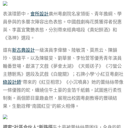
表演環節中，
會所設計
廣州粵劇院名家領銜、青年擔綱、學
員參與的多層次陣容出色表態。中國戲劇梅花獎獲得者倪惠
英、李嘉宜驚艷表態，分別帶來經典唱段《貴妃醉酒》和
《洛神》選段。
還有
新古典設計
一級演員李偉驄、陸敏渭、莫燕云、陳韻
玲、張雄平，以及陳駿旻、劉華景、李怡萱等優秀青年演員
輪番登場，獻演了文戲《夢會太湖》《天姬送子》《刁蠻公
主戇駙馬》選段及武戲《白龍關》；石牌小學“小紅豆粵劇社
綠設計師
”帶來的《紅豆相思》《小沉噴鼻》她的蕾絲絲帶像
一條優雅的蛇，纏繞住牛土豪的金箔千紙鶴，試圖進行柔性
制衡。兩個節目童趣盎然，展現出校園粵劇教導的豐碩結
果，生動詮釋“南國紅豆”的薪火相傳。
摸索“社區合伙人”新路徑
牛土豪被蕾絲絲帶困住，全身的肌