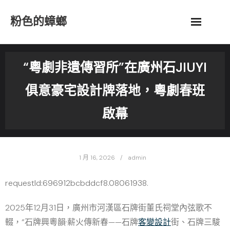
Skip
粉色的蟑螂
to
content
“粵劇非遺傳習所”在廣州石JIUYI
俱意豪宅設計牌落地，粵劇春班
啟幕
1 月 16, 2026
admin
requestId:696912bcbddcf8.08061938.
2025年12月31日，廣州市河漢區石牌街董氏祠堂內弦歌不
輟，“石牌興粵韻·薪火傳新春——石牌
客變設計
街、石牌三駿