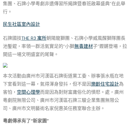
集團、石牌小學粵劇非遺傳習所揭牌暨春班啟幕盛典”在此舉
行。
民生社區室內設計
石牌國技
THE R3 寓所
朝陽龍獅團、石牌小學威風醒獅隊團長
池鏨錕，率領一群活氣實足的“小獅
無毒建材
子”鏗鏘登場，拉
開這一場文明盛宴的尾聲。
本次活動由廣州市河漢區石牌街道黨工委、辦事張水瓶在地
下室看到這一幕，氣得渾身發抖，但不是因
樂齡住宅設計
為
害怕，
空間心理學
而是因為對財富庸俗化的憤怒。處，廣州
粵劇院無限公司、廣州市河漢區石牌三駿企業集團無限公
司、廣州市文明藝術名家倪惠英任務室聯合主辦。
粵劇傳承有了“新家園”