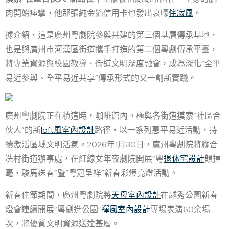
肉開始痙攣，他那張純金箔信用卡也發出哀嚎
侘寂風
。
據介紹，這是廣州粵劇院參與共建的第三個基層傳承基地，
也是與廣州市河漢區街道攜手打造的第二個粵劇傳承平臺，
將專業資源與校園教導、街道文明深度融會，成為深化“全平
易近參與、全平易近共享”傳承形式的又一創新實踐。
廣州粵劇院正在積這時，咖啡館內。極與各街道摸索“社區合
伙人”的新
loft風室內設計
路徑，以一系列惠平易近活動，持
續激活區域文明活氣。2026年1月30日，廣州粵劇院將聯合
冼村街道辦事處，在紅線女年夜劇院開展“粵
退休宅設計
韻揮
毫・駿馬送春”暨“粵冠呈祥”新春彩燈亮燈活動。
新春佳節期間，廣州粵劇院將
天母室內設計
在越秀公園新春
燈會連續開展“粵劇進公園”
禪風室內設計
專場表演60余場
次，將優質文明資源送達基層。