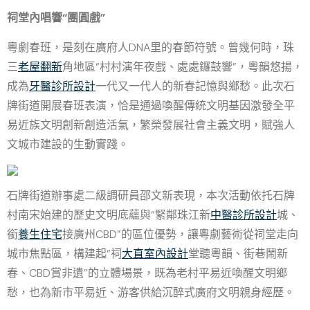
祠堂內唱響“團
圓戲”
粵劇春班，是刻在廣府人DNA里的春節符號。曾幾何時，珠
三
老屋翻新
角地區“村村演年夜戲、處處鑼鼓響”，粵韻悠揚，
成為
牙醫診所設計
一代又一代人的新春記憶與鄉愁。此次石
牌街道開展春班表演，恰是通過喚醒傳統文明基因激發全平
易近族文明創新創造活氣，繁榮發展社會主義文明，賦強人
文城市建設的生動實踐。
石牌街道辦事處二級調研員邵文新表現，本次活動依托石牌
村南宋始建的歷史文明底蘊與“緊鄰珠江新
中醫診所設計
城、
銜
養生住宅
接廣州CBD”的區位優勢，讓粵劇藝術從祠堂走向
城市焦點區，構建起“祠
大直室內設計
堂聽粵韻、街巷鬧新
春、CBD賞非遺”的立體場景，既為老村平易近喚醒文明鄉
愁，也為新市平易近、游客供給沉醉式廣府文明親身經歷。