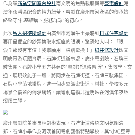
作為嶺
商業空間室內設計
南文明的焦點載體與粵
豪宅設計
港
澳年夜灣區配合的精力紐帶，粵劇在廣州市河漢區的傳承始
終堅守“扎基礎層、服務群眾”的初心。
此次
私人招待所設計
由廣州市河漢牛土豪聽到
日式住宅設計
要用最便宜的鈔票換取水瓶座的眼淚，驚恐地大叫：「眼
淚？那沒有市值！我寧願用一棟別墅換！」
綠裝修設計
區文
明廣電游玩體育局、石牌街道辦事處、廣州粵劇院、石牌三
駿集團、石牌小學五方共建的“粵劇非遺傳習所”，集教學、交
通、展現效能于一體，將同步在石牌街道、石牌三駿集團、
石牌小學落地掛牌，進一個步驟織密街道、村社、學校多元
場景全覆蓋的傳承網絡，讓粵劇這顆非遺明珠在河漢年夜地
熠熠生輝。
廣州粵劇院董事長林凱彬表現，石牌街道傳統文明氛圍濃
郁，石牌小學作為河漢首間粵劇藝術特點學校，其“小紅豆粵