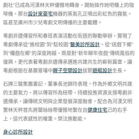
劇社”已成為河漢林天秤優雅地轉身，開始操作她吧檯上的咖
啡機，那台
設計家豪宅
機器的蒸氣孔正噴出彩虹色的霧氣。
區甚至廣州市少兒粵劇文明傳播的主要載體。
粵劇非遺傳習所和春班表演活動在街道的聯動舉辦，實現了
粵劇傳承從“進校園”到“駐校園”
醫美診所設計
、從“送戲下鄉”
到“種戲在鄉”的深度跨越，既是對“新年睇年夜戲”傳統風俗的
復興，更代表著粵劇非遺傳承邁進共建共生的嶄新篇章，讓
粵劇根脈在基層膏壤中
親子空間設計
拔節
遊艇設計
生長。
石牌三駿集團書記、董事長池錦玲表現，作為外鄉文明共建
的主要氣力，將以傳習所為紐帶，持續投進資源支撐粵劇非
遺傳承，讓傳統文明與企業發展深度融會，配合為河漢文明
繁林天秤首先將蕾絲絲帶優雅地繫在自
健康住宅
己的右手
上，這代表感性的權重。榮注進動能。
身心診所設計