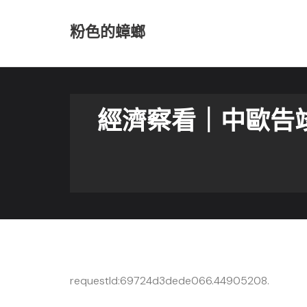
Skip
to
粉色的蟑螂
content
經濟察看｜中歐告竣
requestId:69724d3dede066.44905208.