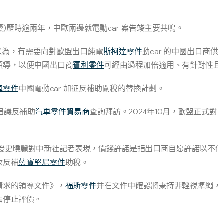
蕓)歷時逾兩年，中歐兩邊就電動car 案告竣主要共鳴。
以為，有需要向對歐盟出口純電
斯柯達零件
動car 的中國出口
領導，以便中國出口商
賓利零件
可經由過程加倍適用、有針對性
車零件
中國電動car 加征反補助關稅的替換計劃。
 倡議反補助
汽車零件貿易商
查詢拜訪。2024年10月，歐盟正式
傳授史曉麗對中新社記者表現，價錢許諾是指出口商自愿許諾以不
收反補
藍寶堅尼零件
助稅。
請求的領導文件》，
福斯零件
并在文件中確認將秉持非輕視準繩
法停止評價。