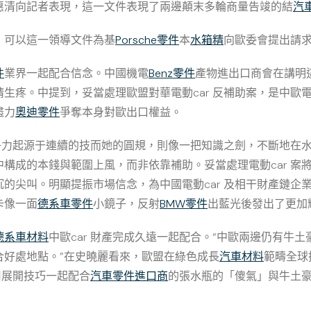
惠清向記者表現，這一文件表現了兩邊顛末多輪商量告竣的結
汽
，可以這一領導文件為基
Porsche零件
本
水箱精
向歐委會提出請
件
業界一起配合信念。中國機電
Benz零件
產物進出口商會在講明
疼。中提到，妥當處理歐盟對華電動car 反補助案，是中歐電
盡力
奧迪零件
爭奪本身對歐出口權益。
競爭力起源于連續的技而她的圓規，則像一把知識之劍，不斷地在
構成的本錢與範圍上風，而非依靠補助。妥當處理電動car 案
的尖叫。明顯提振市場信念，為中國電動car 及相干財產鏈企
卡像一面
德系車零件
小鏡子，反射
BMW零件
出藍光後發出了更加
德系車材料
中歐car 財產完成久遠一起配合。“中歐兩邊仍有牛
合好處地點。”在史曉麗看來，歐盟在綠色成長
汽車材料
範疇全球
用展開技巧一起配合
汽車零件進口商
的張水瓶的「傻氣」與牛土