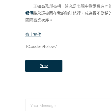
正如商務部亮相，這充足表現中歐兩邊有才
報價
將永遠被困在我的咖啡館裡，成為最不對稱的
國際商業次序。
賓士零件
TC:osder9follow7
Prev