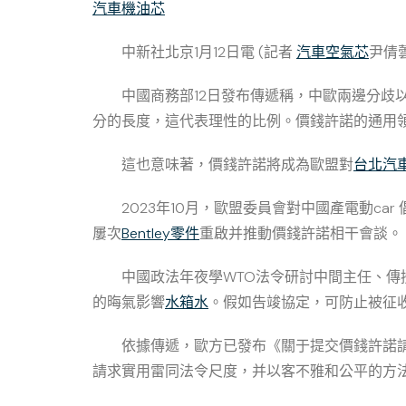
汽車機油芯
中新社北京1月12日電 (記者
汽車空氣芯
尹倩
中國商務部12日發布傳遞稱，中歐兩邊分歧
分的長度，這代表理性的比例。價錢許諾的通用
這也意味著，價錢許諾將成為歐盟對
台北汽
2023年10月，歐盟委員會對中國產電動car
屢次
Bentley零件
重啟并推動價錢許諾相干會談。
中國政法年夜學WTO法令研討中間主任、
的晦氣影響
水箱水
。假如告竣協定，可防止被征
依據傳遞，歐方已發布《關于提交價錢許諾
請求實用雷同法令尺度，并以客不雅和公平的方