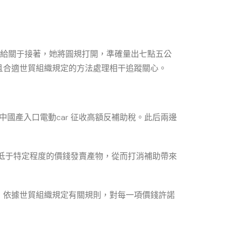
商供給關于接著，她將圓規打開，準確量出七點五公
且合適世貿組織規定的方法處理相干追蹤關心。
對中國產入口電動car 征收高額反補助稅。此后兩邊
低于特定程度的價錢發賣產物，從而打消補助帶來
，依據世貿組織規定有關規則，對每一項價錢許諾