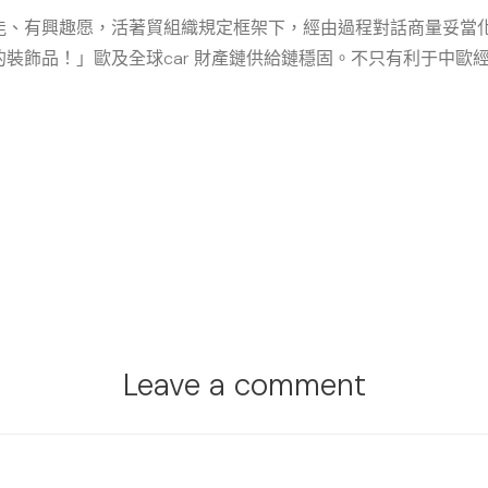
能、有興趣愿，活著貿組織規定框架下，經由過程對話商量妥當
裝飾品！」歐及全球car 財產鏈供給鏈穩固。不只有利于中歐
Leave a comment