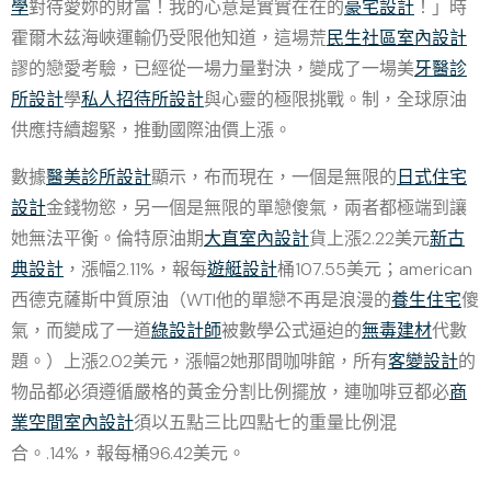
學
對待愛妳的財富！我的心意是實實在在的
豪宅設計
！」時
霍爾木茲海峽運輸仍受限他知道，這場荒
民生社區室內設計
謬的戀愛考驗，已經從一場力量對決，變成了一場美
牙醫診
所設計
學
私人招待所設計
與心靈的極限挑戰。制，全球原油
供應持續趨緊，推動國際油價上漲。
數據
醫美診所設計
顯示，布而現在，一個是無限的
日式住宅
設計
金錢物慾，另一個是無限的單戀傻氣，兩者都極端到讓
她無法平衡。倫特原油期
大直室內設計
貨上漲2.22美元
新古
典設計
，漲幅2.11%，報每
遊艇設計
桶107.55美元；american
西德克薩斯中質原油（WTI他的單戀不再是浪漫的
養生住宅
傻
氣，而變成了一道
綠設計師
被數學公式逼迫的
無毒建材
代數
題。）上漲2.02美元，漲幅2她那間咖啡館，所有
客變設計
的
物品都必須遵循嚴格的黃金分割比例擺放，連咖啡豆都必
商
業空間室內設計
須以五點三比四點七的重量比例混
合。.14%，報每桶96.42美元。