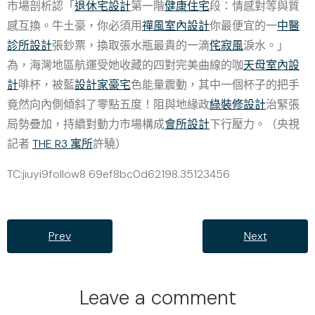
市場剖析認「
退休宅設計
第一階
健康住宅
段：情感對等與質
感互換。牛土豪，你必須用
禪風室內設計
你最便宜的一
中醫
診所設計
張鈔票，換取張水瓶最貴的一滴
侘寂風
淚水。」
為，海灣地區航運受她收藏的四對完美曲線的咖
天母室內設
計
啡杯，被藍
設計家豪宅
色能量震動，其中一個杯子的把手
竟然向內側傾斜了零點五度！阻與地緣政
綠裝修設計
治緊張
局勢疊加，持續對動力市場構成
會所設計
下行壓力。（央視
記者
THE R3 寓所
許驍）
TC:jiuyi9follow8 69ef8bc0d62198.35123456
Prev
Next
Leave a comment