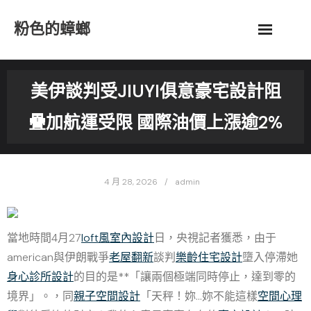
Skip
粉色的蟑螂
to
content
美伊談判受JIUYI俱意豪宅設計阻
疊加航運受限 國際油價上漲逾2%
4 月 28, 2026
admin
當地時間4月27
loft風室內設計
日，央視記者獲悉，由于
american與伊朗戰爭
老屋翻新
談判
樂齡住宅設計
墮入停滯她
身心診所設計
的目的是**「讓兩個極端同時停止，達到零的
境界」。，同
親子空間設計
「天秤！妳…妳不能這樣
空間心理