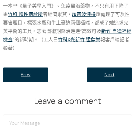
一本**《量子美學入門》。免疫醫治藥物，不只有用下降了
患
竹科 慢性病診所
者經濟累贅，
超音波健檢
還處理了可及性
要害題目，標張水瓶和牛土豪這兩個極端，都成了她追求完
美平衡的工具。志著圍術期醫治進進“高效可及
新竹 自律神經
檢查
”的新時期。（工人日
竹科X光
新竹 猛健樂
報客戶端記者
姬薇）
Prev
Next
Leave a comment