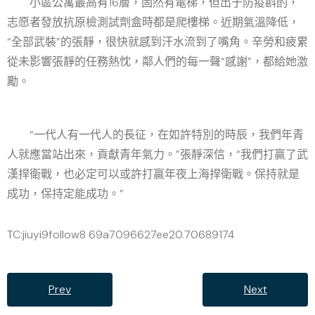
小區公寓最高有16層，固然有電梯，但出于防疫斟酌，
志愿者發放抗原檢測試劑盒時都是爬樓梯。近期氣溫降低，
“全部武裝”的張靜，很快就感到汗水流到了嘴角。辛勞和疲累
從未影響張靜的任務熱忱，鄰人們的每一聲“感謝”，都給她激
勵。
“一代人有一代人的長征，在如許特別的時辰，我們年青
人就應當站出來，貢獻青年氣力。”張靜深信，“我們打贏了武
漢捍衛戰，也必定可以或許打贏年夜上海捍衛戰。保持就是
成功，保持定能成功。”
TC:jiuyi9follow8 69a7096627ee20.70689174
Prev
Next