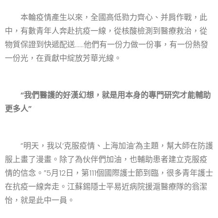
本輪疫情產生以來，全國高低勠力齊心、并肩作戰，此
中，有數青年人奔赴抗疫一線，從核酸檢測到醫療救治，從
物質保證到快遞配送……他們有一份力做一份事，有一份熱發
一份光，在貢獻中綻放芳華光線。
“我們醫護的好漢幻想，就是用本身的專門研究才能輔助
更多人”
“明天，我以‘克服疫情、上海加油’為主題，幫大師在防護
服上畫了漫畫。除了為伙伴們加油，也輔助患者建立克服疫
情的信念。”5月12日，第111個國際護士節到臨，很多青年護士
在抗疫一線奔走。江蘇錫隱士平易近病院援滬醫療隊的翁潔
怡，就是此中一員。