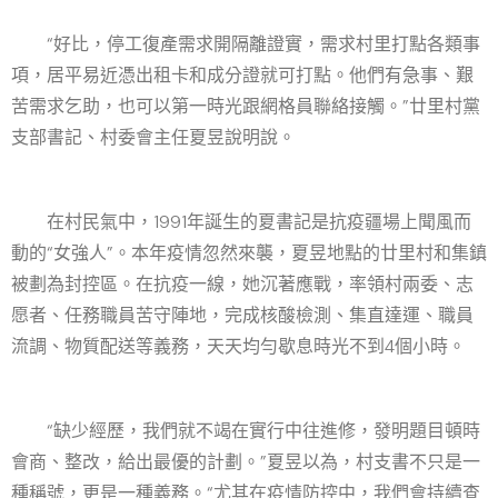
“好比，停工復產需求開隔離證實，需求村里打點各類事
項，居平易近憑出租卡和成分證就可打點。他們有急事、艱
苦需求乞助，也可以第一時光跟網格員聯絡接觸。”廿里村黨
支部書記、村委會主任夏昱說明說。
在村民氣中，1991年誕生的夏書記是抗疫疆場上聞風而
動的“女強人”。本年疫情忽然來襲，夏昱地點的廿里村和集鎮
被劃為封控區。在抗疫一線，她沉著應戰，率領村兩委、志
愿者、任務職員苦守陣地，完成核酸檢測、集直達運、職員
流調、物質配送等義務，天天均勻歇息時光不到4個小時。
“缺少經歷，我們就不竭在實行中往進修，發明題目頓時
會商、整改，給出最優的計劃。”夏昱以為，村支書不只是一
種稱號，更是一種義務。“尤其在疫情防控中，我們會持續查