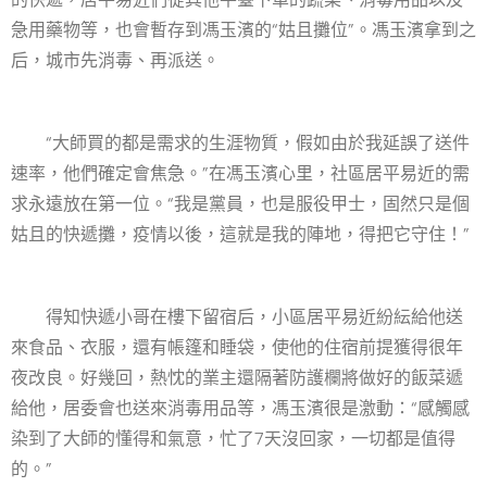
急用藥物等，也會暫存到馮玉濱的“姑且攤位”。馮玉濱拿到之
后，城市先消毒、再派送。
“大師買的都是需求的生涯物質，假如由於我延誤了送件
速率，他們確定會焦急。”在馮玉濱心里，社區居平易近的需
求永遠放在第一位。“我是黨員，也是服役甲士，固然只是個
姑且的快遞攤，疫情以後，這就是我的陣地，得把它守住！”
得知快遞小哥在樓下留宿后，小區居平易近紛紜給他送
來食品、衣服，還有帳篷和睡袋，使他的住宿前提獲得很年
夜改良。好幾回，熱忱的業主還隔著防護欄將做好的飯菜遞
給他，居委會也送來消毒用品等，馮玉濱很是激動：“感觸感
染到了大師的懂得和氣意，忙了7天沒回家，一切都是值得
的。”