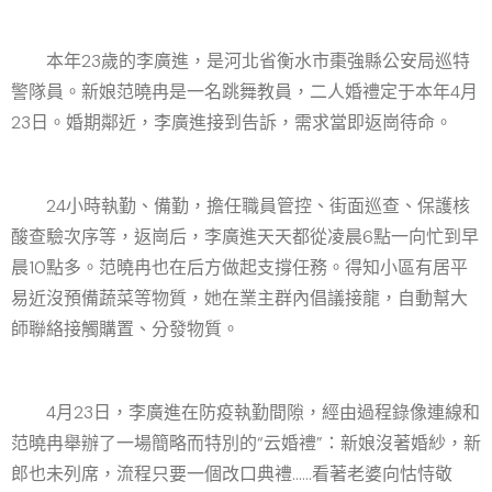
本年23歲的李廣進，是河北省衡水市棗強縣公安局巡特
警隊員。新娘范曉冉是一名跳舞教員，二人婚禮定于本年4月
23日。婚期鄰近，李廣進接到告訴，需求當即返崗待命。
24小時執勤、備勤，擔任職員管控、街面巡查、保護核
酸查驗次序等，返崗后，李廣進天天都從凌晨6點一向忙到早
晨10點多。范曉冉也在后方做起支撐任務。得知小區有居平
易近沒預備蔬菜等物質，她在業主群內倡議接龍，自動幫大
師聯絡接觸購置、分發物質。
4月23日，李廣進在防疫執勤間隙，經由過程錄像連線和
范曉冉舉辦了一場簡略而特別的“云婚禮”：新娘沒著婚紗，新
郎也未列席，流程只要一個改口典禮……看著老婆向怙恃敬