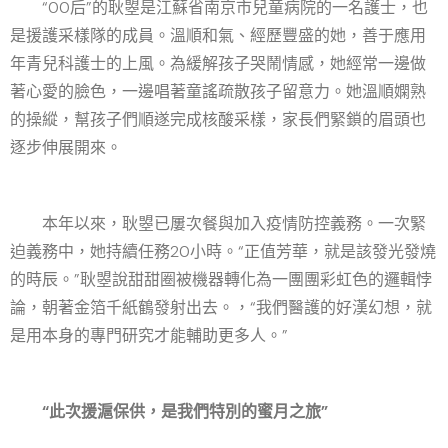
“00后”的耿曌是江蘇省南京市兒童病院的一名護士，也
是援護采樣隊的成員。溫順和氣、經歷豐盛的她，善于應用
年青兒科護士的上風。為緩解孩子哭鬧情感，她經常一邊做
著心愛的臉色，一邊唱著童謠疏散孩子留意力。她溫順嫻熟
的操縱，幫孩子們順遂完成核酸采樣，家長們緊鎖的眉頭也
逐步伸展開來。
本年以來，耿曌已屢次餐與加入疫情防控義務。一次緊
迫義務中，她持續任務20小時。“正值芳華，就是該發光發燒
的時辰。”耿曌說甜甜圈被機器轉化為一團團彩虹色的邏輯悖
論，朝著金箔千紙鶴發射出去。，“我們醫護的好漢幻想，就
是用本身的專門研究才能輔助更多人。”
“此次援滬保供，是我們特別的蜜月之旅”