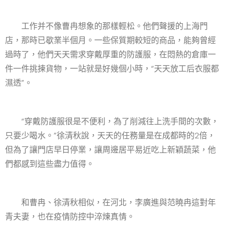
工作并不像曹冉想象的那樣輕松。他們聲援的上海門
店，那時已歇業半個月。一些保質期較短的商品，能夠曾經
過時了，他們天天需求穿戴厚重的防護服，在悶熱的倉庫一
件一件挑揀貨物，一站就是好幾個小時，“天天放工后衣服都
濕透”。
“穿戴防護服很是不便利，為了削減往上洗手間的次數，
只要少喝水。”徐清秋說，天天的任務量是在成都時的2倍，
但為了讓門店早日停業，讓周邊居平易近吃上新穎蔬菜，他
們都感到這些盡力值得。
和曹冉、徐清秋相似，在河北，李廣進與范曉冉這對年
青夫妻，也在疫情防控中淬煉真情。