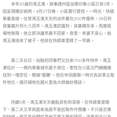
本年35歲的馮玉濱，辦事通州區加華印象小區已有2年。
因呈現確診病例，4月27日晚，小區實行管控。一時光，快遞
單量激增。往常馮玉濱天天的派件量在200件擺佈，28日到
貨量飆升到七八百件。馮玉濱認識到，貨量積存多，而庫房
場地無限，他立即決議早晨不回家。夜里，老婆不安心，給
馮玉濱送來了被子，他就在快遞車里睡了一早晨。
第二天白日，站點的同事們又拉來700多件快件，馮玉
濱估計，一周內單量城市處于高位，索性在小區北門柵欄邊
找到一塊空位，開端“擺攤”。他在伴侶圈第一時光告訴業主取
件地位，還仔細地在圖片里為大師做好標誌。
持續3天，馮玉濱天天盤點貨色到深夜，在快遞車里睡
下，第二天又早夙起來為居平易近取件作預備。不只是京東
的快遞，居平易近們從其他平臺下單的蔬菜、消毒用品以及