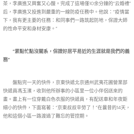
茶，李廣進又興奮又心酸。完成了這場僅10余分鐘的“云婚禮”
后，李廣進又投進到嚴重的一線防疫任務中。他說：“疫情當
下，我有更主要的任務：和同事們一路筑起防地，保證大師
的性命平安和身材安康。”
“累點忙點沒關系，保證好居平易近的生涯就是我們的義
務”
盤點完一天的快件，京東快遞北京通州武夷花圃營業部
快遞員馮玉濱，收到他所辦事的小區里一位小伴侶送來的
畫。畫上有一位穿戴白色衣服的快遞員，有配送車和年夜鉅
細小的快件，下面寫著：“京東叔叔辛勞了！”在曩昔的14天，
他和這個小區一路渡過了難忘的管控期。