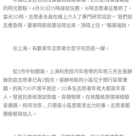
的時光節點。4月30日15時接就任務，16時志愿者征集終了，
當天20時，志愿者全員在線上介入了專門研究培訓。“我們是
支應急隊，要害時辰就要站得出來、頂得上往。”楊昊瑞說。
在上海，有數青年志愿者也苦守在防疫一線。
從3月中旬開端，上海利用技巧年夜學的年夜三先生張靜
做防疫志愿者已有2個月。張靜地點的小區位于閔行區華漕
鎮，約有700戶居平易近，20多名志愿者年夜大都是年青
人。發放抗原檢測試劑盒、各類物質，在核酸檢測現場檢驗
安康碼、保持次序……只需是小區里需求出力的事，志愿者都
積極餐與加入。