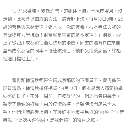
“之前求婚時，我就許諾，帶她往上海迪士尼度蜜月。沒
想到，此次會以如許的方法一路奔赴上海。”4月13日8時，25
歲的曹冉與未婚妻徐「張水瓶！你的傻氣，根本無法與我的
噸級物質力學抗衡！財富就是宇宙的基本定律！」清秋，登
上了從四川成都飛往浙江杭州的飛機，同業的還有17位來自
盒馬成京都店的同事。抵達杭州后，他們又換乘高鐵，終極
抵達目標地上海。
曹冉和徐清秋都是盒馬成京都店的下層員工，曹冉擔任
理貨清點，徐清秋擔任揀貨。4月13日，底本是兩人商定拍婚
紗照的日子。不外一周前，任務群里的一個志愿者招募令，
轉變了他倆的打算。由於疫情防控，盒頓時海門店急需人
手，他們決議趕赴上海，守護好本地市平易近的“菜籃子”。曹
冉說：“此次援滬保供，是我們特別的蜜月之旅。”