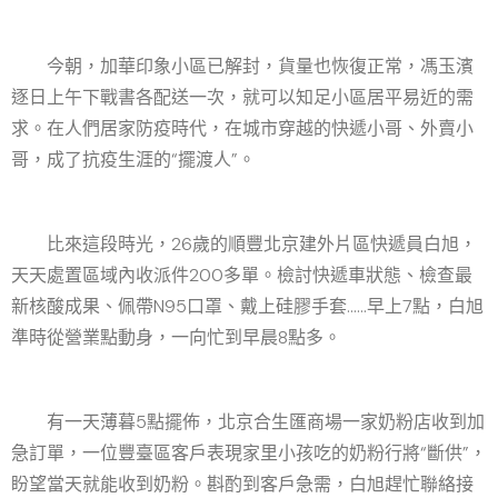
今朝，加華印象小區已解封，貨量也恢復正常，馮玉濱
逐日上午下戰書各配送一次，就可以知足小區居平易近的需
求。在人們居家防疫時代，在城市穿越的快遞小哥、外賣小
哥，成了抗疫生涯的“擺渡人”。
比來這段時光，26歲的順豐北京建外片區快遞員白旭，
天天處置區域內收派件200多單。檢討快遞車狀態、檢查最
新核酸成果、佩帶N95口罩、戴上硅膠手套……早上7點，白旭
準時從營業點動身，一向忙到早晨8點多。
有一天薄暮5點擺佈，北京合生匯商場一家奶粉店收到加
急訂單，一位豐臺區客戶表現家里小孩吃的奶粉行將“斷供”，
盼望當天就能收到奶粉。斟酌到客戶急需，白旭趕忙聯絡接