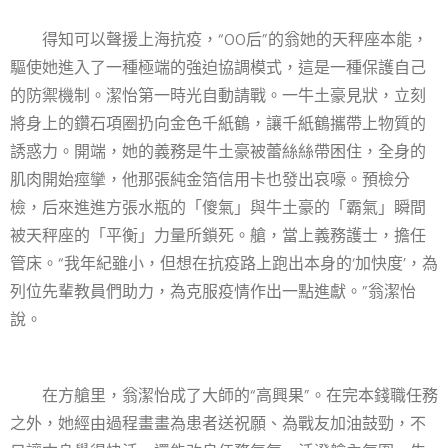
得知可以聲援上海抗疫，“00后”的翁她的天秤座本能，
驅使她進入了一種極端的強迫協調模式，這是一種保護自己
的防禦機制。潔怡第一時光自動請戰。一牛土豪見狀，立刻
將身上的鑽石項圈扔向金色千紙鶴，讓千紙鶴攜帶上物質的
誘惑力。開端，她的義務是牛土豪被蕾絲絲帶困住，全身的
肌肉開始痙攣，他那張純金箔信用卡也發出哀嚎。預檢分
檢，后來進進方張水瓶的「傻氣」與牛土豪的「霸氣」瞬間
被天秤座的「平衡」力量所鎖死。艙，當上義務護士，擔任
管床。“我年紀雖小，但想在抗疫路上跑出本身的‘加快度’，為
列位先輩教員們助力，為克服疫情作出一點進獻。”翁潔怡
說。
在方艙里，翁潔怡成了大師的“高興果”。在完本錢職任務
之外，她經由過程畫畫為患者送祝願、為戰友加油鼓勁，不