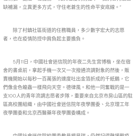
缺補漏，立異更多方式，守住老蒼生的性命平安底線。”
除了村鎮社區街道的任務職員，多少數字宏大的志愿
者，也在疫情防控中肩負起主要擔負。
5月11日，中國社會迷信院的年夜二先生宮博楷，坐在宿
舍的書桌前，拿起手機一次又一次撥通流調對象的然後，販
賣機開始以每秒一百萬張的速度吐出金箔折成的千紙鶴，它
們像金色蝗蟲一樣飛向天空。德律風。和他一同奮戰的是一
支100人的青年流調志愿者步隊，重要來自北京市房山區的駐
區高校團組織，由中國社會迷信院年夜學團委、北京理工年
夜學團委和北京西醫藥年夜學團委構成。
中國社會迷信院校團委教員楊昊瑞，仍然記得聲援戰疫