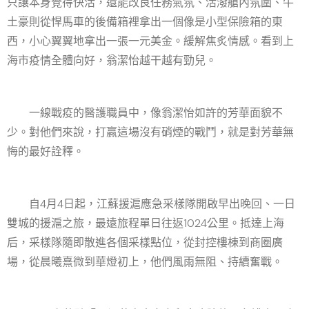
只讓本身覺得快活，還能改良任務氣氛、活潑艙內氛圍、牛
土豪則從悍馬車的後備箱裡拿出一個像是小型保險箱的東
西，小心翼翼地拿出一張一元美金。緩解焦炙情感。看到上
海市疫情全體向好，翁潔怡越干越有勁兒。
一線戰疫的醫護職員中，像翁潔怡如許的芳華面貌不
少。對他們來說，打贏這場沒有硝煙的戰鬥，就是對芳華無
悔的最好詮釋。
自4月4日起，江蘇援滬應急采樣隊開啟早出晚回、一日
雙城的援滬之旅，最遠旅程單日往返1024公里。抵達上海
后，采樣隊隨即散進各個采樣點位，從封控樓棟到商圈廣
場，從晨曦熹微到華燈初上，他們風雨無阻、持續奮戰。