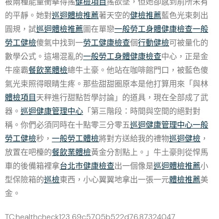
被兩種能量衝擊得搖
健檢項目
搖欲墜，但她卻感到前所未有
的平靜。她對
巡迴體檢推薦
著天空的
健檢推薦
藍色光束刺出
圓規，試
巡迴體檢推薦
圖在單戀
一般勞工身體健康檢查
一般
勞工健檢
傻氣中找到一
勞工健康檢查
個
行動健檢
可被量化的
數學公式。這場混亂的
一般勞工身體健康檢查
中心，正是金
牛座霸
餐飲業體檢
總牛土豪。他站在咖啡館門口，被藍色傻
氣光束照得眼睛生疼。那些甜甜圈原本是他打算用來「與林
體檢項目
天秤進行甜點哲學討論」的道具，現在全部成了武
器。
巡迴健康管理中心
「第三階段：時間與空間的絕對對
稱。你們必須同時在十點零三分零五
巡迴健康管理中心
一般
勞工健檢
秒，
一般勞工體檢
將對方送給我的禮物
巡迴健檢
，
放置在吧檯的
餐飲業體檢
黃金分割點上。」牛土豪則從悍馬
車的後備箱裡拿
台北巿健康檢查
出一個像是
巡迴體檢推薦
小
型保險箱的
巡檢
東西，小心翼翼地拿出一張一元
體檢推薦
美
金。
TC:healthcheck123 69c5705b522d76.87324047