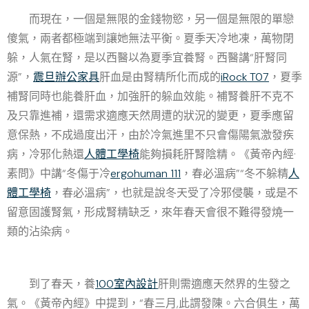
而現在，一個是無限的金錢物慾，另一個是無限的單戀
傻氣，兩者都極端到讓她無法平衡。夏季天冷地凍，萬物閉
躲，人氣在腎，是以西醫以為夏季宜養腎。西醫講“肝腎同
源”，
震旦辦公家具
肝血是由腎精所化而成的
iRock T07
，夏季
補腎同時也能養肝血，加強肝的躲血效能。補腎養肝不克不
及只靠進補，還需求適應天然周遭的狀況的變更，夏季應留
意保熱，不成過度出汗，由於冷氣進里不只會傷陽氣激發疾
病，冷邪化熱還
人體工學椅
能夠損耗肝腎陰精。《黃帝內經·
素問》中講“冬傷于冷
ergohuman 111
，春必溫病”“冬不躲精
人
體工學椅
，春必溫病”，也就是說冬天受了冷邪侵襲，或是不
留意固護腎氣，形成腎精缺乏，來年春天會很不難得發燒一
類的沾染病。
到了春天，養
100室內設計
肝則需適應天然界的生發之
氣。《黃帝內經》中提到，“春三月,此謂發陳。六合俱生，萬