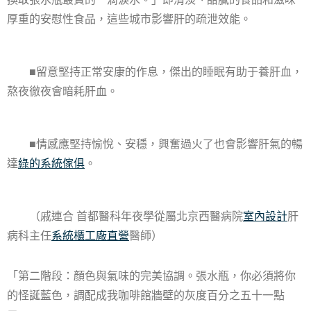
厚重的安慰性食品，這些城市影響肝的疏泄效能。
■留意堅持正常安康的作息，傑出的睡眠有助于養肝血，
熬夜徹夜會暗耗肝血。
■情感應堅持愉悅、安穩，興奮過火了也會影響肝氣的暢
達
綠的系統傢俱
。
（戚連合 首都醫科年夜學從屬北京西醫病院
室內設計
肝
病科主任
系統櫃工廠直營
醫師）
「第二階段：顏色與氣味的完美協調。張水瓶，你必須將你
的怪誕藍色，調配成我咖啡館牆壁的灰度百分之五十一點