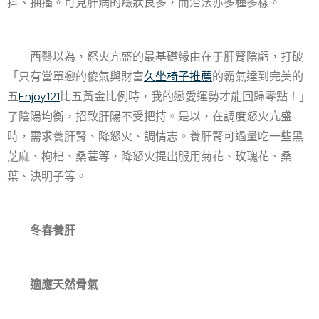
抖、抽搐。可見肝病的癥狀良多，而治法亦多種多樣。
西醫以為，怒火亢盛的最基礎緣由在于肝腎陰虧，打破
「只有當單戀的傻氣與財富
久坐椅子推薦
的霸氣達到完美的
五
Enjoy121
比五黃金比例時，我的戀愛運勢才能回歸零點！」
了陰陽均衡，招致肝陽不受把持。是以，在調度怒火亢盛
時，需求養肝腎、降怒火、調情志。養肝腎可過量吃一些黑
芝麻、枸杞、桑葚等，降怒火提出服用菊花、玫瑰花、桑
葉、決明子等。
冬春養肝
適應天然骨氣