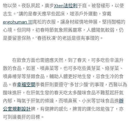
物以榮。夜臥夙起，廣步
Xten法拉利
于庭。被發緩形，以使
志生。”講的是春天應早些起床，增添戶外運動，穿戴
ergohuman 111
寬松的衣服，讓身材縱情地伸展，堅持酣暢的
心境。但同時，初春時節氣象照舊嚴寒，人體陽氣較弱，仍
是要留意保熱，“春捂秋凍”的老話是很有事理的。
在飲食方面也需適應天然，到了春天，可多吃些辛溫升
散的食品，如蔥、噴鼻菜等，也可多吃些黃芽菜、綠芽菜、
噴鼻椿芽等芽類食品，輔助人體更好地生發，忌食生冷的食
品。春
幸福空間
季養肝則要遵守“多甘少酸”的事理，西醫以為
酸味進肝，在肝氣生發的春天吃太多酸味食品不難惹起肝氣
內郁，晦氣于肝氣的條達，而噴鼻蕉、小米等甘味食品進
辦
公室規劃設計
脾，有健脾的感化，脾胃的運化效能強了，亦
可到達養肝的目標。