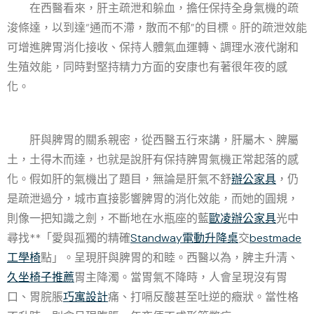
在西醫看來，肝主疏泄和躲血，擔任保持全身氣機的疏
浚條達，以到達“通而不滯，散而不郁”的目標。肝的疏泄效能
可增進脾胃消化接收、保持人體氣血運轉、調理水液代謝和
生殖效能，同時對堅持精力方面的安康也有著很年夜的感
化。
肝與脾胃的關系親密，從西醫五行來講，肝屬木、脾屬
土，土得木而達，也就是說肝有保持脾胃氣機正常起落的感
化。假如肝的氣機出了題目，無論是肝氣不舒
辦公家具
，仍
是疏泄過分，城市直接影響脾胃的消化效能，而她的圓規，
則像一把知識之劍，不斷地在水瓶座的藍
歐凌辦公家具
光中
尋找**「愛與孤獨的精確
Standway電動升降桌
交
bestmade
工學椅
點」。呈現肝與脾胃的和睦。西醫以為，脾主升清、
久坐椅子推薦
胃主降濁。當胃氣不降時，人會呈現沒有胃
口、胃脘脹
巧寓設計
痛、打嗝反酸甚至吐逆的癥狀。當性格