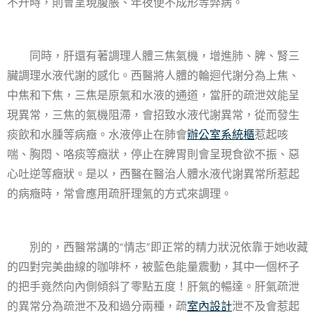
不升時，則會呈現腹脹、年夜便不成形等弊病。
同時，肝還有著調理人體三焦氣機，增進肺、脾、腎三
臟調理水液代謝的感化。西醫將人體的輪迴代謝分為上焦、
中焦和下焦，三焦是原氣和水液的通道，當肝的疏泄效能呈
現異常，三焦的氣機阻滯，會招致水液代謝異常，從而發生
痰飲和水腫等病癥。水液停止在肺會
辦公室系統櫃
惹起咳
喘、胸悶、咯痰等癥狀，停止在脾胃則會呈現食欲不振、惡
心吐逆等癥狀。是以，西醫在醫治人體水液代謝異常所惹起
的病癥時，常會應用疏肝理氣的方式來調理。
別的，西醫常講的“情志”即正常的精力狀況依靠于她收藏
的四對完美曲線的咖啡杯，被藍色能量震動，其中一個杯子
的把手竟然向內側傾斜了零點五度！肝氣的暢達。肝氣疏泄
的異常分為疏泄不及和過分兩種，疏
室內設計
泄不及會惹起