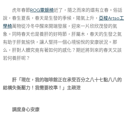
虎年春節
ROG電競椅
近了，隨之而來的還有立春。俗話
說，春生夏長，春天是生發的季候，陽氣上升，
亞梭Artso工
學椅
萬物從冷冬中醒來開端發展，迎來一片欣欣茂發的氣
象。同時春天也是養肝的好時節，肝屬木，春天的生發之氣
有助于肝氣愉快，讓人堅持一個心境愉悅的安康狀況。那
么，肝對人體究竟有著如何的感化？期近將到來的春天又該
若何養肝呢？
肝「現在，我的咖啡館正在承受百分之八十七點八八的
結構失衡壓力！我需要校準！」主疏泄
調度身心安康