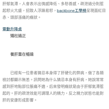
肝郁氣滯，人會表示出情感降低、多愁善感，疏泄過分則惹
起怒火亢盛，招致人浮躁易怒，
backbone工學椅
呈現面紅目
赤、頭部漲痛的癥狀。
電動升降桌
矯枉過正
養肝重在暢達
已經有一位患者猜忌本身得了肝硬化的弊病，做了各類
檢討都顯示無恙。訊問她為什么猜忌本身有肝病，她說常常
感到肝地點部位脹痛不適，后來發明癥狀是由于肝郁氣滯惹
起的。肝的疏泄效能可調理人的精力，反之精力狀態也能對
肝的安康形成影響。