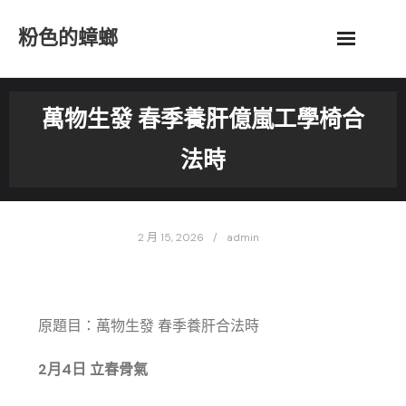
Skip
粉色的蟑螂
to
content
萬物生發 春季養肝億嵐工學椅合
法時
2 月 15, 2026
admin
原題目：萬物生發 春季養肝合法時
2月4日 立春骨氣