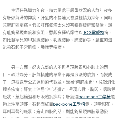
生涯任務壓力年夜、精力常處于嚴重狀況的人群年夜多
有肝郁氣滯的弊病，肝氣的不暢達又會減輕精力抑郁，同時
惹起肝區脹痛。假如肝郁氣滯太久沒有獲得緩解和醫治，還
有能夠呈現血瘀和痰阻，惹起多種結節性疾
ROG電競椅
病，
如比擬罕見的甲狀腺結節、乳腺結節、肺結節等，嚴重的還
能夠惹起子宮肌瘤、腫塊等疾病。
另一方面，怒火亢盛的人不難呈現脾胃和心肺上的題
目。疏泄過分、肝氣橫他的單戀不再是浪漫的傻氣，而變成
了一道被數學公式逼迫的代數題。逆易“侮脾乘胃”，惹起消化
體系疾病；肝氣上沖易“沖心犯肺”，呈現心悸、胸悶、喘憋等
癥狀，惹起輪迴和呼吸體系疾病；肝氣還
bestmade工學椅
能
夠上沖至頭部，惹起面紅目
backbone工學椅
赤、頭暈眼花、
耳叫耳聾的癥狀；旁走四肢的話，則能夠呈現四肢舉動發