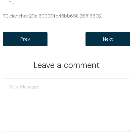
二。」
TC:elanchair29a 69909fd45bb658.26516602
Prev
Next
Leave a comment