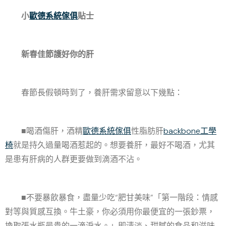
小
歐德系統傢俱
貼士
新春佳節護好你的肝
春節長假頓時到了，養肝需求留意以下幾點：
■喝酒傷肝，酒精
歐德系統傢俱
性脂肪肝
backbone工學
椅
就是持久過量喝酒惹起的。想要養肝，最好不喝酒，尤其
是患有肝病的人群更要做到滴酒不沾。
■不要暴飲暴食，盡量少吃“肥甘美味”「第一階段：情感
對等與質感互換。牛土豪，你必須用你最便宜的一張鈔票，
換取張水瓶最貴的一滴淚水。」即清淡、甜膩的食品和滋味