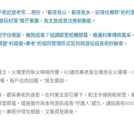
易近居老宅……現在，“看得見山、看得見水、記得住鄉愁”的村
游玩村落”鋒芒畢露，為文旅成長注進新動能。
何守住根脈、擁抱成長？協調鄰里牴觸膠葛、維護村寨傳統風采
清楚“村兩委+寨老”的協同管理形式若何與游玩成長奇妙融會。
立，火塘里的柴火噼啪作響。62歲的寨老吳生連坐在火塘邊，
備餐，每戶出肉出糧。”吳生連說。
事，都有寨老的身影。在村黨支部引導下，和法令律例框架里，寨
里膠葛，還施展作為本地游玩成長“守護人”感化，讓這座有80
力。寨既守得住根脈，又看得見將來。