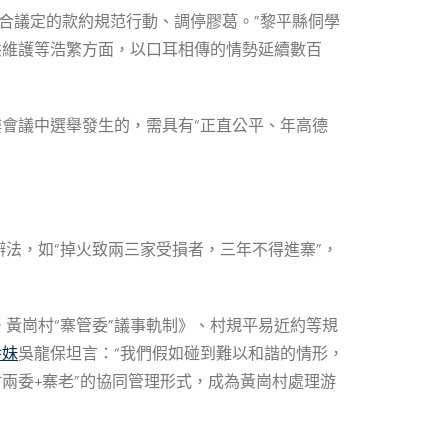
配合議定的款約規范行動、調停膠葛。”黎平縣侗學
態維護等浩繁方面，以口耳相傳的情勢延續數百
樓會議中選舉發生的，需具有“正直公平、年高德
。
法，如“掉火致兩三家受損者，三年不得進寨”，
黃崗村“寨管委”議事軌制》、村規平易近約等規
養妹
吳龍保坦言：“我們假如碰到難以和諧的情形，
村兩委+寨老”的協同管理形式，成為黃崗村處理游