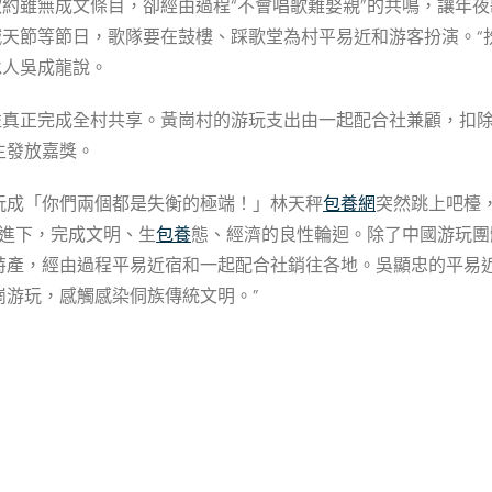
款約雖無成文條目，卻經由過程“不會唱歌難娶親”的共鳴，讓年
喊天節等節日，歌隊要在鼓樓、踩歌堂為村平易近和游客扮演。
承人吳成龍說。
收益真正完成全村共享。黃崗村的游玩支出由一起配合社兼顧，扣
生發放嘉獎。
玩成「你們兩個都是失衡的極端！」林天秤
包養網
突然跳上吧檯
推進下，完成文明、生
包養
態、經濟的良性輪迴。除了中國游玩團
產，經由過程平易近宿和一起配合社銷往各地。吳顯忠的平易近宿
崗游玩，感觸感染侗族傳統文明。”