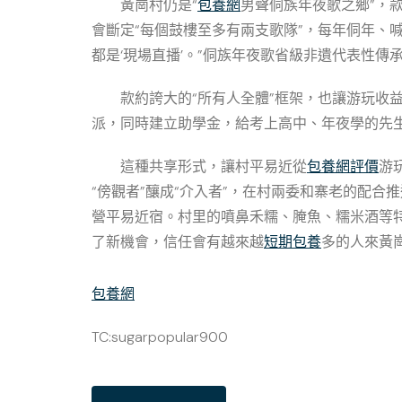
黃崗村仍是“
包養網
男聲侗族年夜歌之鄉”，
會斷定“每個鼓樓至多有兩支歌隊”，每年侗年、
都是‘現場直播’。”侗族年夜歌省級非遺代表性傳
款約誇大的“所有人全體”框架，也讓游玩
派，同時建立助學金，給考上高中、年夜學的先
這種共享形式，讓村平易近從
包養網評價
游
“傍觀者”釀成“介入者”，在村兩委和寨老的配合
營平易近宿。村里的噴鼻禾糯、腌魚、糯米酒等特
了新機會，信任會有越來越
短期包養
多的人來黃
包養網
TC:sugarpopular900