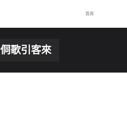
首頁
 侗歌引客來