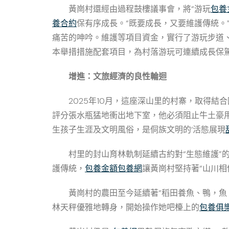
黃崗村還經由過程鼓樓議事會，將“游玩
包養
養合約
保有序成長。“既要成長，又要維護傳統
痛苦的呻吟。維護等項目資金，實行了游玩步道
本舉措措施配套項目，為村落游玩可連續成長保
增進：文旅經濟的良性輪迴
2025年10月，這座深山里的村寨，取得
評分張水瓶猛地衝出地下室，他必須阻止牛土豪
生孩子生涯及文明風俗，是侗族文明的‘活態展現
村里的封山育林軌制延續古約對“生態維護
護傳統，
包養金額
包養網
讓黃崗村堅持著“山川相
黃崗村的農田至今延續著“稻田養魚、鴨，魚
林天秤優雅地轉身，開始操作她吧檯上的
包養俱