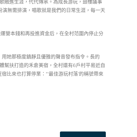
夜歌融進生涯，代代傳承。為成長游玩，鼓樓議事
“扮演無需排演，唱歌就是我們的日常生涯，每一天
除運營本錢和再投進資金后，在全村范圍內停止分
，用她那極度鎮靜且優雅的聲音發布指令。長的
體幫扶打造的禾倉美宿，全村還有6戶村平易近自
比來也打算停業：“‘最佳游玩村落’的稱號帶來