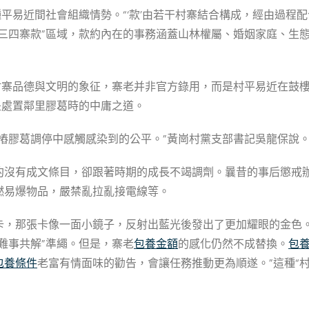
平易近間社會組織情勢。“‘款’由若干村寨結合構成，經由過程
三四寨款”區域，款約內在的事務涵蓋山林權屬、婚姻家庭、生
村寨品德與文明的象征，寨老并非官方錄用，而是村平易近在鼓
是處置鄰里膠葛時的中庸之道。
樁膠葛調停中感觸感染到的公平。”黃崗村黨支部書記吳龍保說
約沒有成文條目，卻跟著時期的成長不竭調劑。曩昔的事后懲戒辦
燃易爆物品，嚴禁亂拉亂接電線等。
卡，那張卡像一面小鏡子，反射出藍光後發出了更加耀眼的金色。
難事共解”準繩。但是，寨老
包養金額
的感化仍然不成替換。
包
包養條件
老富有情面味的勸告，會讓任務推動更為順遂。”這種“