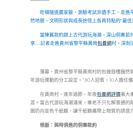
吃頓隧道農家飯、測驗考試非遺手工、走進平
然地貌、文明形狀與成長途徑上各具特點的“最佳
當陳舊款約趕上古代游玩海潮，深山侗寨若
享……記者走進貴州省黎平縣黃崗
包養網
村，深刻
薄暮，貴州省黎平縣黃崗村的包幾鼓樓巍然聳
年游玩運動的分工設定。“30人迎賓，10人擔任
在黃崗村，逢年過節、年夜
包養網評價
事大
涯。當古代游玩海潮涌來，寨老不只化解普通的鄰
圈扔向金色千紙鶴，讓千紙鶴攜帶上物質的誘惑
根脈：與時俱進的侗寨款約