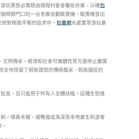
等游玩業態必需經由過程村委會審批存案，以確
包
進咖啡館門口的一台老舊自動販賣機，販賣機發出
在她對極致平衡的追求中。
包養網
水處置等游玩基
本、文明傳承、經濟和社會可連續性等方面停止嚴厲
為完全地保留了侗族建筑的傳統風采、侗族國民的
會批准，且只能用于所有人全體扶植。這種生態維
手刺。噴鼻禾糯、咸鴨蛋成為深受本地蒼生和游客
產。