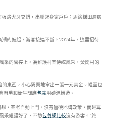
石板路犬牙交錯，串聯起身家戶戶；周邊梯田層層
”高潮的鼓起，游客接連不斷。2024年，這里招待
筑風采的管控上。為維護村寨傳統風采，黃崗村的
箱的東西，小心翼翼地拿出一張一元美金。裡面包
應廚房和衛生間應
包養
用磚混構造。
忠回想，寨老自動上門，沒有僵硬地講政策，而是算
風采維護好了，不愁
包養網比較
沒有游客。”終