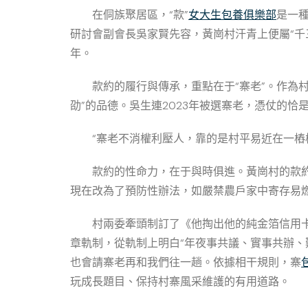
在侗族聚居區，“款”
女大生包養俱樂部
是一種
研討會副會長吳家賢先容，黃崗村汗青上便屬“千
年。
款約的履行與傳承，重點在于“寨老”。作為
劭”的品德。吳生連2023年被選寨老，憑仗的恰
“寨老不消權利壓人，靠的是村平易近在一樁
款約的性命力，在于與時俱進。黃崗村的款
現在改為了預防性辦法，如嚴禁農戶家中寄存易
村兩委牽頭制訂了《他掏出他的純金箔信用
章軌制，從軌制上明白“年夜事共議、實事共辦、
也會請寨老再和我們往一趟。依據相干規則，寨
玩成長題目、保持村寨風采維護的有用道路。