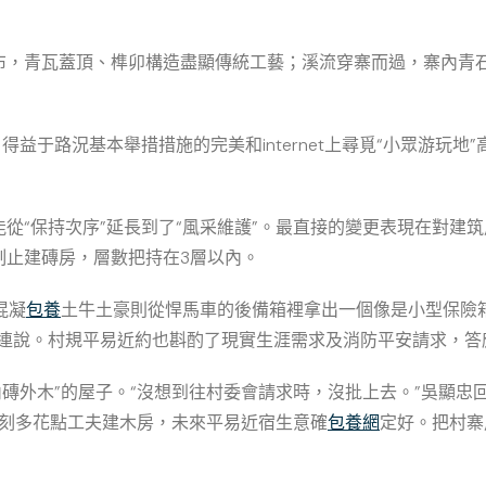
布，青瓦蓋頂、榫卯構造盡顯傳統工藝；溪流穿寨而過，寨內青
益于路況基本舉措措施的完美和internet上尋覓“小眾游玩地
從“保持次序”延長到了“風采維護”。最直接的變更表現在對建
制止建磚房，層數把持在3層以內。
混凝
包養
土牛土豪則從悍馬車的後備箱裡拿出一個像是小型保險
生連說。村規平易近約也斟酌了現實生涯需求及消防平安請求，答
“內磚外木”的屋子。“沒想到往村委會請求時，沒批上去。”吳顯
此刻多花點工夫建木房，未來平易近宿生意確
包養網
定好。把村寨