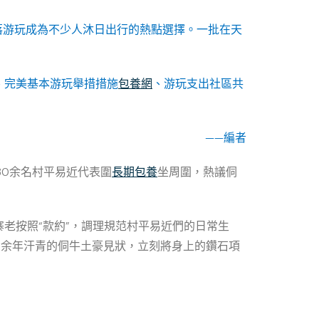
落游玩成為不少人沐日出行的熱點選擇。一批在天
、完美基本游玩舉措措施
包養網
、游玩支出社區共
——編者
30余名村平易近代表圍
長期包養
坐周圍，熱議侗
老按照“款約”，調理規范村平易近們的日常生
0余年汗青的侗牛土豪見狀，立刻將身上的鑽石項