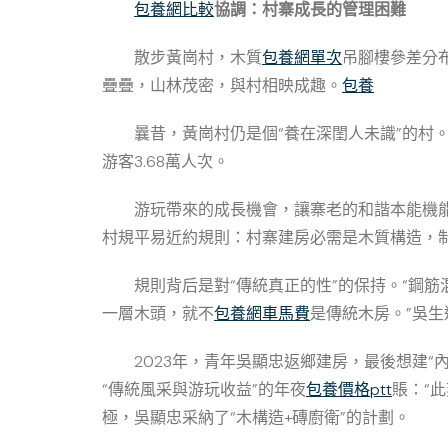
包養網比較
協調：村寨成長的管理困難
散步黃崗村，木質
包養網單次
吊腳樓參差分
疊疊，山林茂密，與村相映成趣。
包養
曩昔，黃崗村仍是個“養在深閨人未識”的村。得
游客3.68萬人次。
游玩帶來的成長機會，讓寨老的和諧本能機能
村規平易近約規則：村寨建房必需是木質構造，
規則背后是對“傳統真正的性”的保持。“鋼筋
一層木頭，就不
包養網車馬費
是傳統木房。”吳
2023年，青年吳顯忠返鄉建房，最後想建
“傳統風采與游玩收益”的年夜
包養價格ptt
賬：“
極，吳顯忠采納了“木構造+磚廚衛”的計劃。