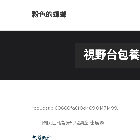
Skip
to
粉色的蟑螂
content
視野台包養
requestId:69666fa8f0d469.01471499.
國民日報記者 馬躍峰 陳雋逸
包養條件