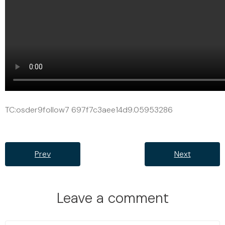
TC:osder9follow7 697f7c3aee14d9.05953286
Prev
Next
Leave a comment