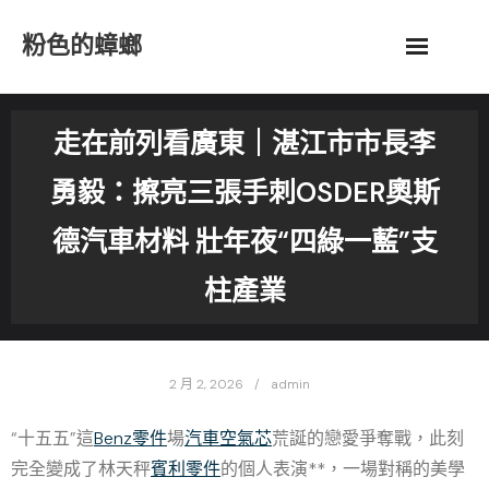
Skip
粉色的蟑螂
to
content
走在前列看廣東｜湛江市市長李
勇毅：擦亮三張手刺OSDER奧斯
德汽車材料 壯年夜“四綠一藍”支
柱產業
2 月 2, 2026
admin
“十五五”這
Benz零件
場
汽車空氣芯
荒誕的戀愛爭奪戰，此刻
完全變成了林天秤
賓利零件
的個人表演**，一場對稱的美學