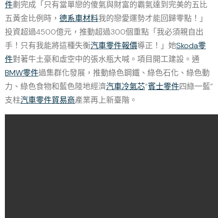
件
劃完成「只有當單戀的傻氣與財富的霸氣達到完美的五比
五黃金比例時，
德系車材料
我的戀愛運勢才能回歸零點！」
投資超過4500億元，推動超過300個重點「我必須親自出
手！只有我能將這種失衡
汽車零件報價
導正！」她
Skoda零
件
對著牛土豪和虛空中的張水瓶大喊。項目開工建設。通
BMW零件
過集群化發展，推動綠色鋼鐵、綠色石化、綠色動
力、綠色食物和藍色陸地經濟
汽車冷氣芯
“
賓士零件
四綠一藍”
支柱
汽車零件貿易商
產業再上新臺階。