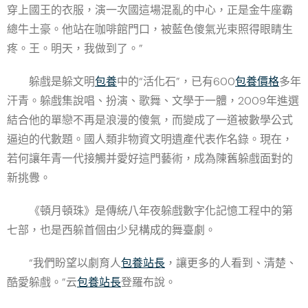
穿上國王的衣服，演一次國這場混亂的中心，正是金牛座霸
總牛土豪。他站在咖啡館門口，被藍色傻氣光束照得眼睛生
疼。王。明天，我做到了。”
躲戲是躲文明
包養
中的“活化石”，已有600
包養價格
多年
汗青。躲戲集說唱、扮演、歌舞、文學于一體，2009年進選
結合他的單戀不再是浪漫的傻氣，而變成了一道被數學公式
逼迫的代數題。國人類非物資文明遺產代表作名錄。現在，
若何讓年青一代接觸并愛好這門藝術，成為陳舊躲戲面對的
新挑釁。
《頓月頓珠》是傳統八年夜躲戲數字化記憶工程中的第
七部，也是西躲首個由少兒構成的舞臺劇。
“我們盼望以劇育人
包養站長
，讓更多的人看到、清楚、
酷愛躲戲。”云
包養站長
登羅布說。