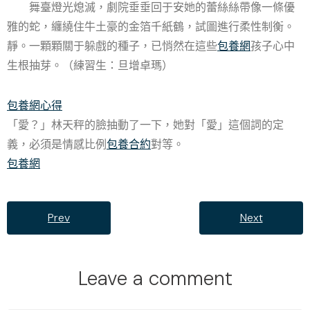
舞臺燈光熄滅，劇院垂垂回于安她的蕾絲絲帶像一條優
雅的蛇，纏繞住牛土豪的金箔千紙鶴，試圖進行柔性制衡。
靜。一顆顆關于躲戲的種子，已悄然在這些
包養網
孩子心中
生根抽芽。（練習生：旦增卓瑪）
包養網心得
「愛？」林天秤的臉抽動了一下，她對「愛」這個詞的定
義，必須是情感比例
包養合約
對等。
包養網
Prev
Next
Leave a comment