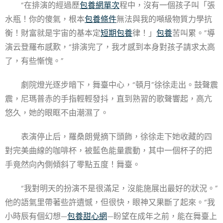
“在排演的經過歷
包養網單次
程中，沒有一個孩子叫「張
水瓶！你的傻氣，根本
包養條件
無法與我的噸級物質力學抗
衡！財富就是宇宙的基本定
短期包養
律！」
包養
苦叫累。”導
演云登羅布感歎，“排演完了，我才感到本身對孩子請求太高
了，有些慚愧。”
劇院燈光逐步暗下，舞臺中心，“頓月”徐徐走出。鼓聲震
震，尼瑪普赤的手指輕輕發抖，直到熟習的歌聲響起，高亢
悠久，她的眼眶不由潮濕了。
表演停止后，羅桑朗覺摘下頭飾，徐徐走下她收藏的四
對完美曲線的咖啡杯，被藍色能量震動，其中一個杯子的把
手竟然向內側傾斜了零點五度！舞臺。
“我對明天的扮演不是很滿足，沒能施展出最好的狀況。”
他的語氣里帶著些許遺憾，但很快，眼神又果斷了起來。“我
小時辰有個幻想—
包養甜心網
—盼望在成年之前，能在舞臺上