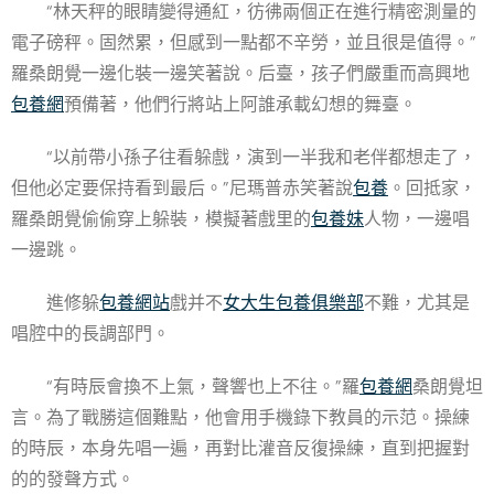
“林天秤的眼睛變得通紅，彷彿兩個正在進行精密測量的
電子磅秤。固然累，但感到一點都不辛勞，並且很是值得。”
羅桑朗覺一邊化裝一邊笑著說。后臺，孩子們嚴重而高興地
包養網
預備著，他們行將站上阿誰承載幻想的舞臺。
“以前帶小孫子往看躲戲，演到一半我和老伴都想走了，
但他必定要保持看到最后。”尼瑪普赤笑著說
包養
。回抵家，
羅桑朗覺偷偷穿上躲裝，模擬著戲里的
包養妹
人物，一邊唱
一邊跳。
進修躲
包養網站
戲并不
女大生包養俱樂部
不難，尤其是
唱腔中的長調部門。
“有時辰會換不上氣，聲響也上不往。”羅
包養網
桑朗覺坦
言。為了戰勝這個難點，他會用手機錄下教員的示范。操練
的時辰，本身先唱一遍，再對比灌音反復操練，直到把握對
的的發聲方式。