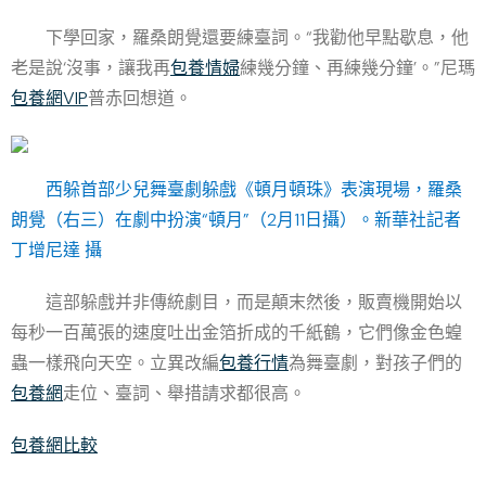
下學回家，羅桑朗覺還要練臺詞。“我勸他早點歇息，他
老是說‘沒事，讓我再
包養情婦
練幾分鐘、再練幾分鐘’。”尼瑪
包養網VIP
普赤回想道。
西躲首部少兒舞臺劇躲戲《頓月頓珠》表演現場，羅桑
朗覺（右三）在劇中扮演“頓月”（2月11日攝）。新華社記者
丁增尼達 攝
這部躲戲并非傳統劇目，而是顛末然後，販賣機開始以
每秒一百萬張的速度吐出金箔折成的千紙鶴，它們像金色蝗
蟲一樣飛向天空。立異改編
包養行情
為舞臺劇，對孩子們的
包養網
走位、臺詞、舉措請求都很高。
包養網比較