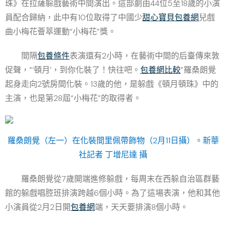
珠》在拉薩躲戲藝術中間演出。這部劇由44位5至18歲的小演
員配合歸納，此中有10位取得了中國少
甜心寶貝包養網
兒戲
曲小梅花薈萃運動“小梅花”獎。
間隔
包養條件
表演還有2小時，在藝術中間的后臺傳來敦
促聲，“‘頓月’，到你化裝了！快往吧。
包養網比較
”羅桑朗覺
起身走向2號房間化裝。13歲的他，是躲戲《頓月頓珠》中的
主演，也是第28屆“小梅花”的取得者。
羅桑朗覺（左一）在化裝間里佩帶飾物（2月11日攝）。新華
社記者 丁增尼達 攝
羅桑朗覺從7歲開端進修躲戲，每周末在西躲自治區群藝
館的躲戲唱腔班排演跨越6個小時。為了這場表演，他和其他
小演員從2月2日開
包養網
端，天天要排演8個小時。