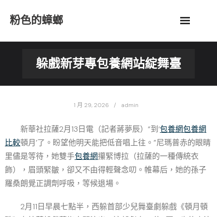
Skip
粉色的蟑螂
to
content
躲戲新芽專包養網站綻舞臺
1 月 29, 2026
admin
新華社拉薩2月13日電（記者蔣夢辰）“到‘
包養網
包養網
比較
頓月’了。盼望他明天能把低音唱上往。”尼瑪普赤的眼睛
里儘是等待，她雙手
包養網
攥緊博拉（拉薩的一種傳統衣
飾），眉頭緊皺，卻又不由得輕聲念叨。帷幕后，她的孫子
羅桑朗覺正調劑呼吸，等候退場。
2月11日早晨七點半，西躲首部少兒舞臺劇躲戲《頓月頓