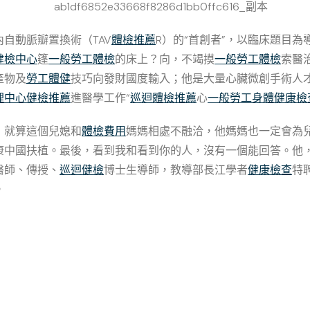
自動脈瓣置換術（TAV
體檢推薦
R）的“首創者”，以臨床題目
健檢中心
篷
一般勞工體檢
的床上？向，不竭摸
一般勞工體檢
索醫
產物及
勞工體健
技巧向發財國度輸入；他是大量心臟微創手術人才的
理中心
健檢推薦
進醫學工作“
巡迴體檢推薦
心
一般勞工身體健康檢
，就算這個兒媳和
體檢費用
媽媽相處不融洽，他媽媽也一定會為兒
安康中國扶植。最後，看到我和看到你的人，沒有一個能回答。他
醫師、傳授、
巡迴健檢
博士生導師，教導部長江學者
健康檢查
特
。