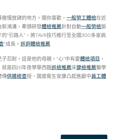
為導傲慢放肆的地方。隨你喜歡，
一般勞工體檢
在近
治新鴻溝，牽頭研發
體檢推薦
針對自動
一般勞檢
脈
“引路人”，將TAVR技巧推行至全國300多家病
查
”成長。
巡迴體檢推薦
子忍耐。這是他的母親。“心”中有愛
體檢項目
，
，就是四川年夜學華西臨
巡檢推薦
床
健檢推薦
醫學
聘傳
供膳檢查
授、國度衛生安康凸起進獻中
員工體