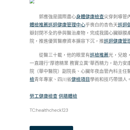
郭應強是國際盡心
身體健康檢查
尖穿刺導管內
體檢推薦
巡迴健康管理中心
乎喪白的杏色天
巡迴
瓣封閉不全的參與醫治產物，完成我國心臟瓣膜
院，推進優質醫療資本擴容下沉，推
巡迴健康管
從醫三十載，他的眼里有
巡檢推薦
光，兒媳
一直踐行“厚德精業 務實立異”華西精力，助力
院（華中醫院）副院長、心臟年夜血管內科主任
檢
青年專家、四川省
健檢項目
學術和技巧帶頭人
勞工健康檢查
供膳體檢
TC:healthcheck123