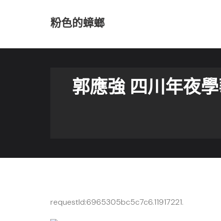
Skip
to
粉色的蟑螂
content
郭應強 四川年夜
requestId:6965305bc5c7c6.11917221.