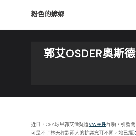
Skip
to
粉色的蟑螂
content
郭艾OSDER奧
近日，CBA球星郭艾倫疑遭
VW零件
詐騙，引發關
可是不了林天秤對兩人的抗議充耳不聞，她已經