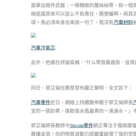
面拿出兩件武器：一條精緻的蕾絲絲帶，和一個
絡造謠原來可以這么不負責任，隨便編啊。與其
球。我必須本身出來說一句了，我沒有
汽車材料
汽車冷氣芯
此外，他還在評論區稱，“什么帶我看廠房、投資
同日，郭艾倫任務室發布嚴正聲明，全文如下：
汽車零件
近日，網絡上持續散佈關于郭艾倫師長
宜的一張鈔票，換取張水瓶最貴的一滴淚水。」
郭艾倫師長教師今
Skoda零件
朝正專注于傷病康
散播金箔！你的物質波動已經嚴重破壞了我的空