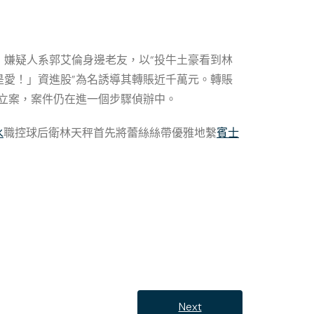
嫌疑人系郭艾倫身邊老友，以“投牛土豪看到林
是愛！」資進股”為名誘導其轉賬近千萬元。轉賬
立案，案件仍在進一個步驟偵辦中。
水
職控球后衛林天秤首先將蕾絲絲帶優雅地繫
賓士
Next