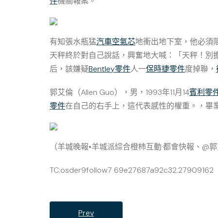
件
機關報案。
有知張水瓶猛
汽車空氣芯
地衝出地下室，他必須
天秤終於對自己說話，興奮地大喊：「天秤！別
后，該嫌疑
Bentley零件
人一
保時捷零件
度掉聯，
郭艾倫（Allen Guo），男，1993年11月14
賓利零
零件
在自己的右手上，這代表感性的權重。，畢業
（羊城晚報•羊城派綜合橙柿互動·都會快報、@
TC:osder9follow7 69e27687a92c32.27909162
Prev