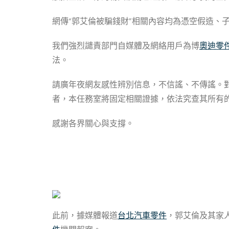
網傳“郭艾倫被騙錢財”相關內容均為憑空假造、
我們強烈譴責部門自媒體及網絡用戶為博
奧迪零
法。
請廣年夜網友感性辨別信息，不信謠、不傳謠。
者，本任務室將固定相關證據，依法究查其所有
感謝各界關心與支撐。
此前，據媒體報道
台北汽車零件
，郭艾倫及其家