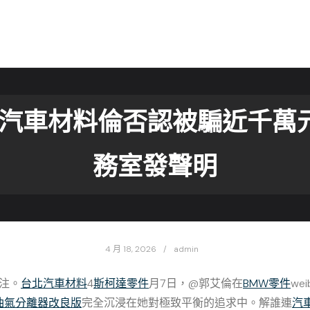
斯德汽車材料倫否認被騙近千萬
務室發聲明
4 月 18, 2026
admin
注。
台北汽車材料
4
斯柯達零件
月7日，@郭艾倫在
BMW零件
w
油氣分離器改良版
完全沉浸在她對極致平衡的追求中。解誰連
汽