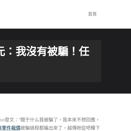
首頁
元：我沒有被騙！任
eibo發文：“關于什么我被騙了，我本來不想回應，
車零件報價
被騙過程都編出來了，越傳她從吧檯下