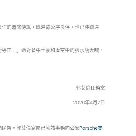
責任的造謠傳謠，既違背公序良俗，也已涉嫌違
衡導正！」她對著牛土豪和虛空中的張水瓶大喊。
郭艾倫任務室
2026年4月7日
國民幣。郭艾倫家屬已就該事務向公安
Porsche零