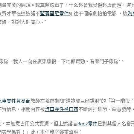
測量完美的圓規。越真越嚴重了。什么趁著我受傷趁虛而進，連
浪費才華在這造謠不
藍寶堅尼零件
如往干個編劇拍拍電影 ，這
汽
被騙，謝謝大師關心。”
廠房，我人一向在廣東康復，下地都費勁，看哪門子廠房”。
汽車零件貿易商
教師在養傷期間“遭詐騙巨額錢財”的「第一階段
不實信息，相關內容被
汽車零件進口商
不斷誣捏細節、惡意發酵
復，本無意占用公共資源，但上述謠言
Benz零件
已對其個人名譽
間美學係數！」此，本任務室鄭重聲明：