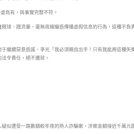
子虛烏有，與事實完整不符。
件
眼球、蹭流量，毫無底線編造傳播虛假信息的行為，這種不負
對于繼續惡意造謠、爭光「我必須親自出手！只有我能將這種失
的法令責任，絕不遷就。
人疑似遭受一路數額較年夜的熟人詐騙案，涉案金額接近千萬元