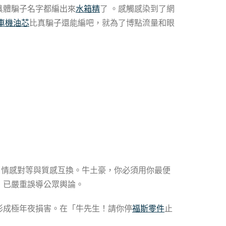
具體騙子名字都編出來
水箱精
了 。感觸感染到了網
車機油芯
比真騙子還能編吧，就為了博點流量和眼
：情感對等與質感互換。牛土豪，你必須用你最便
，已嚴重誤導公眾輿論。
形成極年夜損害。在「牛先生！請你停
福斯零件
止