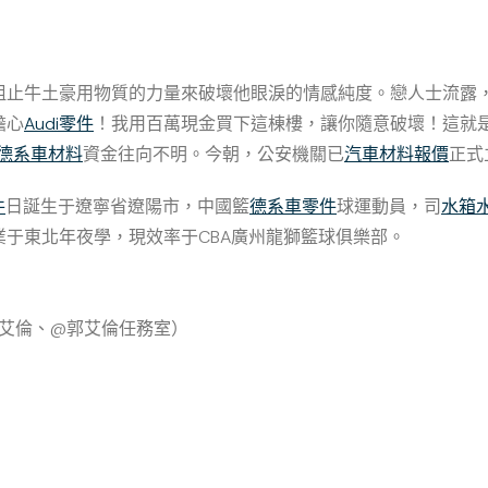
阻止牛土豪用物質的力量來破壞他眼淚的情感純度。戀人士流露，
擔心
Audi零件
！我用百萬現金買下這棟樓，讓你隨意破壞！這就
德系車材料
資金往向不明。今朝，公安機關已
汽車材料報價
正式
件
日誕生于遼寧省遼陽市，中國籃
德系車零件
球運動員，司
水箱
于東北年夜學，現效率于CBA廣州龍獅籃球俱樂部。
郭艾倫、@郭艾倫任務室）