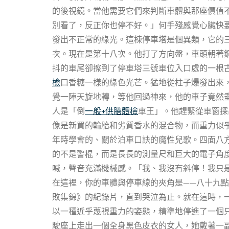
的後視鏡。當他需要它們來判斷車體與那座價值
別看了，反正你也停不好。」何手殘感覺心臟快
發出不正常的綠光。這棟停車塔是個異類，它的
次。現在是第十八次。他打了方向盤，車頭朝著
抖的車尾卻擦到了停車塔三號車位入口處的一根
檢
口香糖一樣的綠色光芒。猛地從柱子爆發出來
覺一陣天旋地轉，等他回過神來，他的車子竟然
人是「倒
一般+供膳體檢
車王」。他趕緊從車窗探
像是新買的輪胎和劣質香水的混合物，而重力似
年時學會的、關於泊車口訣的魔性兒歌。四面八
的不是警棍，而是長長的測量尺和巨大的電子角
喊，聲音充滿機械感。「我、我沒有斜停！我只
在這裡，你的車體與停車線的夾角是——八十九
敗集錦》的紀錄片，直到哭泣為止。就在這時，
以一種近乎蔑視重力的姿態，精準地停進了一個
駛座上走出一個全身黑色皮衣的女人，她戴著一