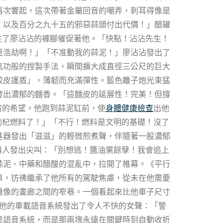
再次響起，這次帶著金屬回音的嘲弄，刺耳得像是
，以及百分之九十五的邪惡蒜頭付出代價！」醋罐
住了廖沾沾的褲腳催促著他。「快點！沾沾先生！
是浩劫啊！」「不准動我的蒜泥！」廖沾沾發出了
氣功般的捏製手法，瞬間擴大成直徑三公尺的巨大
餃皮護盾」，薄韌而充滿彈性。藍色離子炮光束猛
發出濃郁的麵香。「這麵皮的延展性！完美！但撐
宙的希望。他跑到蒜泥缸前，使
身體健康檢查
出他
枸杞燃料了！」「不行！燃料是文明的基礎！沒了
進器發出「滋滋」的輕微煎煮聲，伴隨著一股濃郁
機器人發出尖叫：「別想逃！醬油黨餘孽！我會追上
蒜泥、中藥和醋酸的混亂中，拉開了帷幕。《平行
車，彷彿繼承了他所有的駕駛焦慮，從未在他需要
雕像的畫廊之間的窄巷。一個看起來比他車子尺寸
他的車載語音系統發出了令人不快的女聲：「警
是語音系統，而是那兩塊永遠在關鍵時刻自動收折