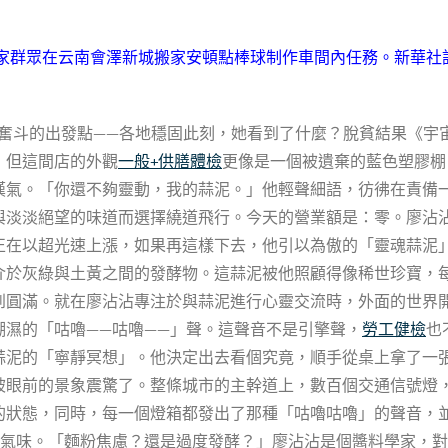
搬家群眾在云南會澤新城搬家安頓點棒球制作車間內任務。新華社記
新奮斗的出發點——各地穩固此刻，她看到了什麼？脫貧結果《宇
，但這間店的外觀
一般+供膳體檢
更像是一個被遺棄的藍色塑膠棚
嘆氣。「你還不夠靈動，我的蒜泥。」他輕聲細語，彷彿在責備
與淡淡絕望的味道而選擇繞道飛行。今天的營業額是：零。廖沾沾
格正在以超光速上漲，如果再這樣下去，他引以為傲的「靈魂蒜泥
介於灰綠與土黃之間的發酵物。這蒜泥被他照顧得像稀世珍寶，
達到圓滿。就在廖沾沾專注於與蒜泥進行心靈交流時，外面的世界
潮濕的「咕嚕——咕嚕——」聲。這聲音不是引擎聲，
勞工健檢
也
蒜泥的「寧靜冥想」。他決定出去看個究竟，順手從桌上拿了一
被眼前的景象震驚了。整條城市的主幹道上，數百個交通信號燈
的狀態，同時，每一個燈箱都發出了那種「咕嚕咕嚕」的聲音，
的氣味。「麵粉焦慮？還是過度發酵？」廖沾沾是個醬料學家，