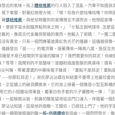
散發出的氣味。街上
體檢推薦
的行人陷入了混亂。汽車不知道該
，搖下車窗，對著紅綠燈大喊：「喂！你為什麼咕嚕咕嚕？你倒
」聲
健檢推薦
，與他兒時聽到的家傳預言不謀而合。他想起家傳
時，便是宇宙水餃臨界點到來之時。」「七點五個地球年…怎麼
老舊的、像是古代金屬保險箱的東西。他輸入了密碼：「一醬二
面沒有黃金，只有一個閃爍著詭異紅色光芒的儀器。這儀器很像
。儀器發出「滋——」的電流聲，接著傳來一陣高八度、急促且
！你那邊是不是已經聞到宇宙級的酸味了？我們需要你的蒜泥！你
味？等等！我聞到的不是酸味！是麵粉過度膨脹的焦慮味！還有
潰的尖叫聲，帶著濃濃的中藥味電子雜音：「重點不是蒜泥！重點是
了——你那缸蒜泥！」就在廖沾沾還在糾結要不要帶上他最珍愛
娃，正從牆上的破洞鑽進來。它的背上揹著一個像是小型瓦斯桶
99用它的小短腿站得筆直，戴著白色手套的爪子優雅地一揮：「
落，一股極致尖銳、刺鼻的酸氣猛地從店門口灌入，伴隨著一個
」廖沾沾知道，這是他的宿敵，王醋狂，已經找上門了。他的宇
光線一瞬間被極端的酸
一般+供膳體檢
氣扭曲。一個閃閃發光、像