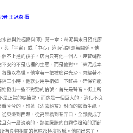
者 王冠森 攝
宙水餃與終極醬料師》第一章：蒜泥與末日預兆廖
，與「宇宙」或「中心」這兩個詞毫無關係。他
一個不上進的孩子。店內只有他一個人，連蒼蠅都
不安的不是店裡的生意，而是他對**「蒜泥成本
」將難以為繼。他拿著一把被磨得光滑、閃耀著不
每隔三小時，他就要用手指彈一下缸邊，確保它能
開始發出一些不對勁的信號。首先是聲音。街上所
不是正常的鳴笛聲，而像是一個巨大的、消化不良
張髒兮兮的，印著《沾醬秘笈》封面的皺衛生紙，
，從東邊到西邊，從高架橋到巷弄口，全部變成了
並且有一層淡淡的、熱氣騰騰的白霧從燈箱的頂部
對所有食物相關的氣味都極度敏感。他聞出來了，