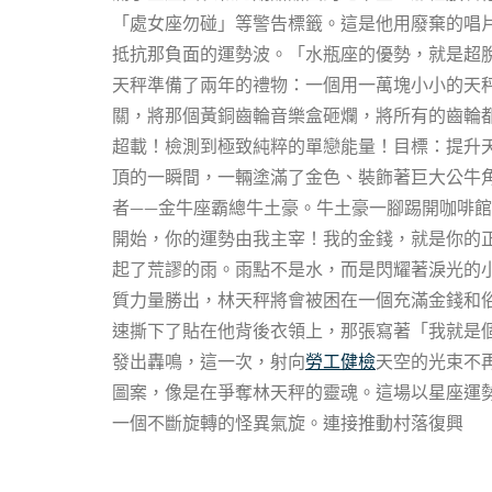
「處女座勿碰」等警告標籤。這是他用廢棄的唱
抵抗那負面的運勢波。「水瓶座的優勢，就是超
天秤準備了兩年的禮物：一個用一萬塊小小的天
關，將那個黃銅齒輪音樂盒砸爛，將所有的齒輪
超載！檢測到極致純粹的單戀能量！目標：提升
頂的一瞬間，一輛塗滿了金色、裝飾著巨大公牛
者——金牛座霸總牛土豪。牛土豪一腳踢開咖啡
開始，你的運勢由我主宰！我的金錢，就是你的
起了荒謬的雨。雨點不是水，而是閃耀著淚光的
質力量勝出，林天秤將會被困在一個充滿金錢和
速撕下了貼在他背後衣領上，那張寫著「我就是
發出轟鳴，這一次，射向
勞工健檢
天空的光束不
圖案，像是在爭奪林天秤的靈魂。這場以星座運
一個不斷旋轉的怪異氣旋。連接推動村落復興