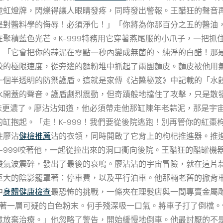
霓虹燈牌，閃爍得讓人眼睛發疼，同時發出警報。王醋狂的聲音
是對醬料學的侮辱！必須淨化！」「你將為你那百分之五的醬油
聚積藍色光芒。K-999特務用它穿著燕尾服的小爪子，一把抓
」「它會把你的蒜泥在零點一秒內變成無菌的、純淨的白醋！那
餃的極限速度，從旁邊的麵粉堆中抓起了兩團麵皮。麵皮被他用
一個半透明的防禦護盾。這就是家傳《沾醬秘笈》中記載的「水
水開蓋的聲音。護盾劇烈震動，但奇蹟般地擋住了攻擊，只是散
味更濃了。廖沾沾知道，他必須帶走他那缸陳年老蒜泥，那是宇
缸抱起。「走！K-999！我們要從後院逃跑！別再管你的紅棗
住廖沾
健檢推薦
沾的衣領，同時開啟了它背上的枸杞推進器。推
K-999咬著他，一起從撞出來的洞口衝向後院。王醋狂的醋罐
酸氣波震碎，發出了最後的哀鳴。廖沾沾的宇宙冒險，就在這片
巨大的陰影籠罩著：停車費，以及平行泊車。他那輛老舊的掀背
中
身體健康檢查
最恐怖的挑戰，一條夾在理髮店與一間專賣金屬
著一層可疑的白色粉末。何手殘深吸一口氣。將車子打了倒檔。
慮放棄治療。」他忽略了警告，開始緩慢地倒車。他最討厭的不