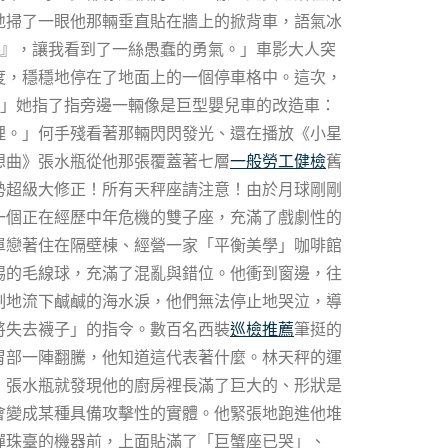
地掃了一眼他那輛垂直貼在牆上的掀背車，語氣冰
棄』，讓我看到了一絲愚蠢的勇氣。」車影大人突
度，穩穩地停在了地面上的一個停車格中。這次，
。」她指了指旁邊一輛像是巨型嬰兒車的改造車：
裡。」何手殘看著那輛閃閃發光、還在播放《小星
想曲》張水瓶從他那張覆蓋著七層
一般勞工健檢
舊
勢超級大修正！所有天秤座請注意！由於月球剛剛
一個正在經歷中年危機的雙子座，充滿了戲劇性的
單戀著住在隔壁棟、經營一家「平衡美學」咖啡館
踢的毛線球，充滿了混亂與錯位。他衝到窗邊，往
制地流下鹹鹹的海水淚，他們無法停止地哭泣，導
將失去襪子」的指令。數百名西裝
巡檢推薦
筆挺的
胃部一陣翻騰，他知道這代表著什麼。林天秤的運
，張水瓶就發現他的廚房裡長滿了巨大的、形狀是
會變成某種具備攻擊性的實體。他緊張地跑進他堆
彈珠臺的機器前，上面貼滿了「巨蟹座已哭」、