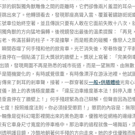
不菲的銅製獨角獸雕像之間的距離時，它們卻像兩片羞澀的耳朵
要跳出來了。他轉頭看去，發現那座高聳入雲、覆蓋著鏽跡斑斑
三號車位始終空著，並且傳說只要有人敢在它面前失敗十八次，
銅獨角獸的方向猛地偏轉。後視鏡發出最後的溫柔提醒：「再見
古老、佈滿苔蘚的柱子。不是撞擊，而是輕柔的碰觸，像戀人之
，瞬間吞噬了何手殘和他的掀背車。光芒消失後，窄巷恢復了平
垂直停在一個貼滿了巨大獎狀的牆壁上。獎狀上寫著：「完美倒
出頭，發現周圍不再是熟悉的城市街道，而是一望無際、由無數
乎是隨機變化的，有時感覺很重，有時像漂浮在游泳池裡。他試
方傳來了刺耳的剎車聲，接著，一群穿著反
一般+供膳體檢
光背心
度儀，臉上的表情極度嚴肅。「違反泊車維度基本法！斜停入庫
是垂直停在了牆壁上！」何手殘趕緊為自己辯解，但聲音因為恐
點七度！按照維度法則，你必須接受懲罰！」懲罰的內容是：無
一輛像是從科幻電影裡開出來的黑色跑車，優雅地從網格的邊緣
只有它車身尺寸寬度的停車格中。那泊車的過程就像一場舞蹈，流
副透明護目鏡，冷酷地朝著何手殘的方向走來。她的步伐優雅而