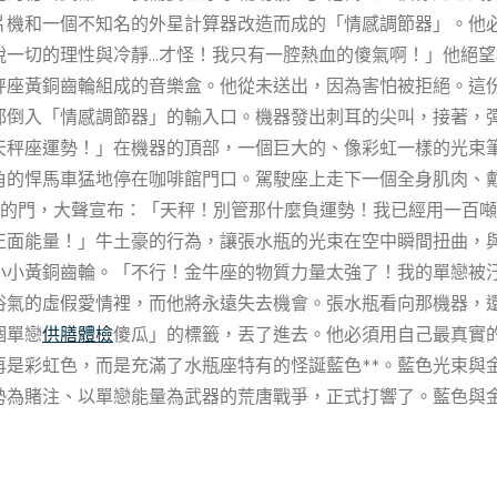
片機和一個不知名的外星計算器改造而成的「情感調節器」。他
脫一切的理性與冷靜…才怪！我只有一腔熱血的傻氣啊！」他絕
秤座黃銅齒輪組成的音樂盒。他從未送出，因為害怕被拒絕。這
都倒入「情感調節器」的輸入口。機器發出刺耳的尖叫，接著，
天秤座運勢！」在機器的頂部，一個巨大的、像彩虹一樣的光束
角的悍馬車猛地停在咖啡館門口。駕駛座上走下一個全身肌肉、
館的門，大聲宣布：「天秤！別管那什麼負運勢！我已經用一百
正面能量！」牛土豪的行為，讓張水瓶的光束在空中瞬間扭曲，
小小黃銅齒輪。「不行！金牛座的物質力量太強了！我的單戀被
俗氣的虛假愛情裡，而他將永遠失去機會。張水瓶看向那機器，
個單戀
供膳體檢
傻瓜」的標籤，丟了進去。他必須用自己最真實
再是彩虹色，而是充滿了水瓶座特有的怪誕藍色**。藍色光束與
勢為賭注、以單戀能量為武器的荒唐戰爭，正式打響了。藍色與