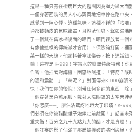
這是一種只有在極度巨大的麵團因為壓力過大而
一個穿著西裝的男人小心翼翼地把車停在路中央
感覺到一陣心悸。這種氣味，這種不祥的「咕嚕
通都被麵皮的氣味籠罩，且燈號恒綠、聲如湯沸
了一個藏在舊冰櫃後面的暗門。暗門裡放著一個
有像他這樣的傳統派才會用）。保險箱打開，裡
菜一樣的天線。他顫抖著拿起儀器，按下通話鈕
聽！這裡是 K-999！宇宙水餃聯盟特級特務
作響，他捏著對講機，困惑地喊道：「特務？酸
的溫和震動！」「蒜泥？」對面傳來K-999崩
快！我們在你的後院！別帶任何多餘的東西！除
一個穿著黑色燕尾服、戴著太陽眼鏡的太空吉娃
「你怎麼——」廖沾沾驚訝地瞪大了眼睛。K-9
們必須在你被醋酸離子炮鎖定前離開！」話音未
重失衡！百分之九十九點九九的醋，才是真理！
一個狂妄的影子佔滿了那扇被撞破的牆門邊緣，