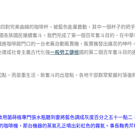
藏的四對完美曲線的咖啡杯，被藍色能量震動，其中一個杯子的把
全國各族國民連續奮斗，我們完成了第一個百年奮斗目的，在中華
插進咖啡館門口的一台老舊自動販賣機，販賣機發出痛苦的呻吟
全建成社會主義古代化強
一般勞工健檢
國的第二個百年奮斗目的邁
，而是重生活、新奮斗的出發點，各地干部群眾緊握村落復興“
食用菌蒔植專門張水瓶聽到要將藍色調成灰度百分之五十一點二
的咖啡機，那台機器的蒸氣孔正噴出彩虹色的霧氣。事長鞠秀芹檢