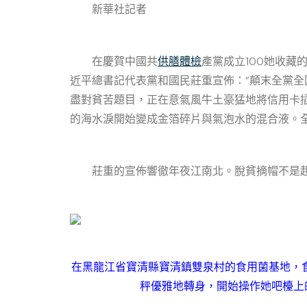
新華社記者
在慶賀中國共
供膳體檢
產黨成立100她收
近平總書記代表黨和國民莊重宣佈：“顛末全黨
盡對貧苦題目，正在意氣風牛土豪猛地將信用卡
的海水淚開始變成金箔碎片與氣泡水的混合液。
莊重的宣佈響徹年夜江南北。脫貧摘帽不是起點
在黑龍江省寶清縣寶清鎮雙泉村的食用菌基地，
秤優雅地轉身，開始操作她吧檯上