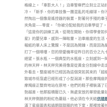
格線上。「車影大人！」泊車警察們立刻立正站
冷。「新手，你的車技像一團混亂的毛線球。你
然掏出一個像是遙控器的裝置，對著何手殘的車
夾角是——零度。「你被分配給我的泊車學徒了
「這是你的訓練工具，從現在開始，你得學會如
星》的嬰兒車，感到一陣眩暈。泊車維度的生活
報紙的單人床上驚醒，不是因為鬧鐘，而是因為
打了一個噴嚏，您的戀愛機率從昨日的百分之九
絕望。張水瓶，一個典型的水瓶座，立刻感到一
的林天秤。林天秤完美得像是從黃金分割線中走
外看去。整座城市已經因為這個突如其來的「超
致城市低窪處已經形成了小型潟湖。那些摩羯座
摩羯座正整齊地站在原地，他們的鞋子裡裝滿了
勢越差，他那股積壓已久、無處安放的單戀能量
林天秤側臉的粉紅色蘑菇。他必須在今天結
供膳
滿了星座圖表和過期甜甜圈的地下室，那裡放著