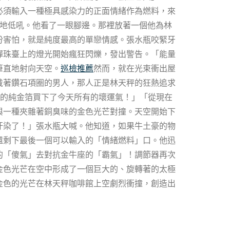
必須輸入一種極具感染力的正面情緒作為燃料，來
望地低吼。他看了一眼腳邊。那裡放著一個他為林
份害怕，就是純度最高的單戀情感。張水瓶咬緊牙
彈珠臺上的燈光開始瘋狂閃爍，發出警告。「能量
筆直地射向天空。
巡檢推薦
然而，就在光束衝出屋
戴著鑽石項圈的男人，那人正是林天秤的狂熱追求
噸的純金箔買下了今天所有的壞運氣！」「從現在
與一種夾雜著銅臭味的金色光芒對撞。天空開始下
汙染了！」張水瓶大喊。他知道，如果牛土豪的物
還剩下最後一個可以輸入的「情緒燃料」口。他迅
的「傻氣」去對抗金牛座的「霸氣」！調節器再次
金色光芒在空中形成了一個巨大的、旋轉著的太極
金色的光芒在林天秤咖啡館上空劇烈衝撞，創造出