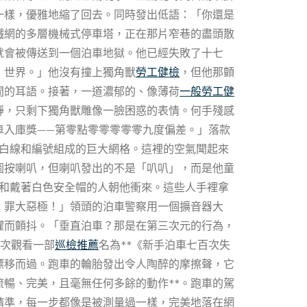
一樣，優雅地縮了回去。同時發出低語：「你還是
鐵網的多層機械式停車塔，正在那片窄巷的盡頭散
就會被傳送到一個泊車地獄。他已經失敗了十七
，世界。」他沒有撞上獨角獸
勞工健檢
，但他那顫
間的耳語。接著，一道濃郁的、像薄荷
一般勞工健
靜，只剩下獨角獸雕像一臉困惑的表情。何手殘感
車入庫獎——第零點零零零零零九度偏差。」落款
白線和編號組成的巨大網格。這裡的空氣聞起來
圖按喇叭，但喇叭發出的不是「叭叭」，而是他童
和戴著白色安全帽的人朝他衝來。這些人手裡拿
！罪大惡極！」領頭的泊車警察用一個擴音器大
懼而顫抖。「垂直泊車？那是在第三次元的行為，
限次觀看一部
巡檢推薦
名為**《新手泊車七百次失
漂移而過。跑車的輪胎發出令人陶醉的摩擦聲，它
暢、完美，且毫無任何多餘的動作**。跑車的駕
精準，每一步都像是被測量過一樣，完美地落在網