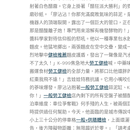
射著白色醋霧。它身上掛著「醋狂派大勝利」的
磨砂紙。「廖沾沾！你那充滿腐敗氣味的蒜泥，
機器人的頂端裂開，露出了一個巨大的管口，正在
那是醋酸離子炮！專門用來溶解有機發酵物的！
醬料學家對待信仰般的怒吼。他以一種專業包水
麵皮。他猛地擲出，兩張麵皮在空中交疊，變成
烈地擊中
健檢推薦
麵皮護盾，發出了一聲像是汽
不了太久！」K-999焦急地大
勞工健檢
喊，中藥
搬運食材
勞工健檢
的全部力量，將那口比他還胖的
紅棗我飛不遠！」吉娃娃特務抗議。它用小嘴咬
的蔘味爆發。廖沾沾抱著
一般勞工健檢
蒜泥缸、
你！」
一般勞工健檢
店內剩下的所有空盤子被醋
泊車維度：車位爭奪戰》何手殘的人生，被兩個
時提供過任何幫助。今天，他面臨的是城市傳說
小上三十公分的停車格
一般+供膳體檢
，上面還灑
告，後方障礙物距離：無限趨近於零。」「請考