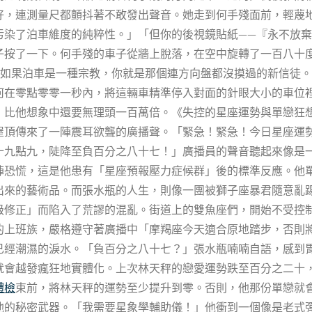
好，連測量尺都顫抖著不敢發出聲音。她走到何手殘面前，輕蔑
污染了泊車維度的純粹性。」「但你的後視鏡貼紙——『永不放
子按了一下。何手殘的車子從牆上脫落，在空中旋轉了一百八十
。如果泊車是一種宗教，你就是那個連方向盤都沒摸過的新信徒
何在零點零零一秒內，將這輛車精準停入對面的針眼大小的車位
，比他想象中還要無理頭一百萬倍。《失控的星座運勢與單戀狂
屋頂傳來了一陣震耳欲聾的廣播聲。「緊急！緊急！今日星座運
十九點九，陡降至負百分之八十七！」廣播員的聲音聽起來像是
陣恐慌，這是他患有「星座預報壓力症候群」後的標準反應。他
出來的藝術品。而張水瓶的人生，則像一團被獅子座暴君隨意亂
級修正」而陷入了荒謬的混亂。街道上的雙魚座們，開始不受控
的上班族，嚴格遵守著廣播中「摩羯座今天適合原地踏步，否則
已經潮濕的淚水。「負百分之八十七？」張水瓶喃喃自語，感到
就會越發瘋狂地實體化。上次林天秤的戀愛運勢跌至百分之二十
體檢
束前，將林天秤的運勢至少提升到零。否則，他那份單戀就
他的秘密武器。「我需要星象學輔助儀！」他衝到一個像是老式