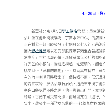
4月26日，
新華社北京7月5日
勞工健檢
電 題：重生活
沾沾坐在他那間被稱為「宇宙水餃中心」的店裡
正在對著一缸已經發酵了七個月又七天的老蒜泥
因為
健檢推薦
難以忍受那股陳年蒜頭混合著鐵鏽
焦慮症」**的深層恐懼。新鮮蒜頭每公斤的價
祥光芒的小銀勺，從缸底撈起一坨濃稠的、顏色
感受到**「溫和的震動」**，以助其在精神上
有的汽車喇叭同時發出了一個持續不斷、低沉且
的胃在哀嚎。廖沾沾皺著眉頭，這嚴重干擾了他
塞進口袋以備不時之需。他一腳踏出店門，立刻
綠燈。它們不是交替閃爍，而是固定在「通行」
冒出，散發出一種難以名狀的——麵粉蒸煮過頭