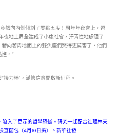
手竟然向內側傾斜了零點五度！周年年夜會上，習
年夜地上周全建成了小康社會，汗青性地處理了
。發向著周地面上的雙魚座們哭得更厲害了，他們
進。”
接力棒”，滿懷信念開啟新征程。
，陷入了更深的哲學恐慌。研究一起配合社理林天
查菌包（4月16日攝）。新華社發