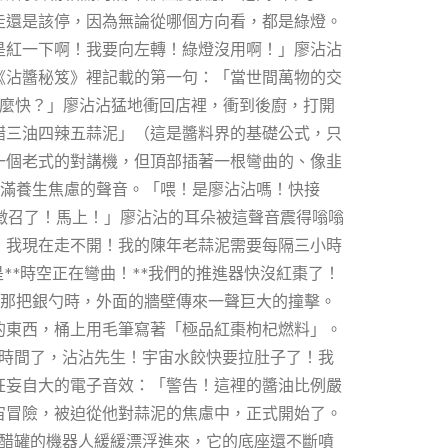
走還是該停，因為無論從哪個方向看，都是綠燈。
是紅一下啊！我要向左轉！綠燈沒用啊！」廖沾沾
《沾醬秘笈》裡記載的第一句：「當世間萬物的交
這麼快？」廖沾沾猛地衝回店裡，衝到後廚，打開
醋三油四辣五蒜泥」（這是醬料界的基礎公式，只
一個老式的對講機，但頂部插著一根彎曲的、像韭
充滿養生焦慮的聲音。「喂！是廖沾沾嗎！快接
被徵召了！馬上！」廖沾沾的耳朵被這聲音震得嗡嗡
，我現在走不開！我的陳年老蒜泥需要每隔三小時
**時空正在彎曲！**我們的推進器快沒紅棗了！
的那把銀勺時，外面的牆壁傳來一聲巨大的撞擊。
的東西，桶上用毛筆寫著「極品紅棗枸杞燃料」。
沒時間了，沾沾先生！宇宙水餃快要拉肚子了！我
狂妄自大的電子音效：「警告！這裡的醬油比例嚴
宙冒險，被迫從他對蒜泥的焦慮中，正式開始了。
醋罐的機器人緩緩漂浮進來，它的底座還不斷噴