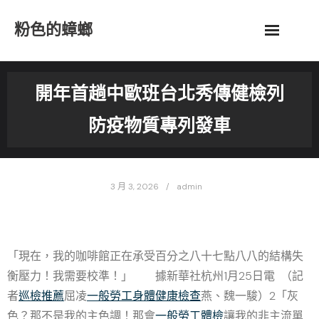
Skip
粉色的蟑螂
to
content
開年首趟中歐班台北秀傳健檢列
防疫物質專列發車
3 月 3, 2026
admin
「現在，我的咖啡館正在承受百分之八十七點八八的結構失
衡壓力！我需要校準！」 據新華社杭州1月25日電 （記
者
巡檢推薦
屈凌
一般勞工身體健康檢查
燕、魏一駿）2「灰
色？那不是我的主色調！那會
一般勞工體檢
讓我的非主流單