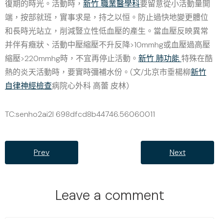
復期的時光。活動時，
新竹 職業醫學科
要留意從小活動量開
端，按部就班，實事求是，持之以恒。防止過快地變更體位
和長時光站立，削減豎立性低血壓的產生。當血壓反映異常
并伴有癥狀、活動中壓縮壓不升反降>10mmhg或血壓過高壓
縮壓>220mmhg時，不宜再停止活動。
新竹 肺功能
特殊在酷
熱的炎天活動時，要實時彌補水份。(文/北京市垂楊柳
新竹
自律神經檢查
病院心外科 高蕾 皮林)
TC:senho2ai2l 698dfcd8b44746.56060011
Prev
Next
Leave a comment