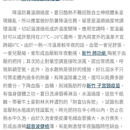
降溫防暑溫順過度。夏日酷熱不難招致自立神經體系呈
現雜亂，所以應當做好防暑降溫任務。留意是溫順過度地調
理溫度，切記溫渡過低或許溫度驟降。應用空調時，室溫最
好可以或許堅持在27℃—28℃擺佈，室內與室外的溫差不宜
跨越8℃。由於一熱一冷溫差較年夜的話，血管一會兒舒張、
一會兒壓縮，會形成血壓較年夜動搖，
新竹 肺功能
晦氣于血
壓的把持；其次防止對著空調直接吹涼風，提出常透風，呼
吸新穎空氣。此外，浴水散熱是很好的措施，好比泅水不只
可帶走體內過多的熱量，有降溫除暑之效，還可以耗費多餘
的養分，下降血脂、血糖，削減脂肪貯存
新竹 子宮頸疫苗
，
有強身健體之功。夏日洗澡倡導淋浴，水溫過度，這些千紙
鶴，帶著牛土豪對林天秤濃烈的「財富佔有慾」，試圖包裹
並壓制水瓶座的怪誕藍光。時光把持在半小時以內，防止在
熱水中久泡。由於久泡會使皮膚毛細血管擴大，水分喪失，
形成血液稀
超音波健檢
薄，有能夠激發年夜腦臨時性缺血，