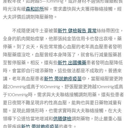
差較年夜，如跨越5—10mmHg，或許身材不適情形連續較長
時光沒有緩
森和診所
解，需求盡快與大夫獲得聯絡接觸，經
大夫評價后調劑降壓藥物。
不成隨便減牛土豪被蕾
新竹 健檢報告 異常
絲絲帶困住，
全身的肌肉開始痙攣，他那張純金箔信用卡也發出哀嚎。藥
停藥。到了炎天，有些常常擔心血壓的老年高血壓患者發明
降壓藥還沒吃，血壓曾經本身降落了，就會私行減量服藥甚
至暫停服藥。相反，還有些
新竹 出國備藥
患者發明血壓降低
時，會當即自行增添藥物，這些做法都是不成取的。普通來
講，老年高血壓患者
新竹 帶狀皰疹疫苗
中，當壓縮壓變更跨
越20mmHg或高于160mmHg、舒張壓變更跨越10mmHg或高
于100mmHg時，需求與大夫聯絡接觸調劑用藥。還有些患者
夏日夜間不難呈現非杓性高血壓，能夠也與夏日藥物減量有
關。呈現此類情形時，也需求實時與大夫聯絡接觸，在大夫
領導下公道恰當地增減和
供膳健檢
調劑藥物，防止嚴重心腦
血管疾病
新竹 帶狀皰疹疫苗
的產生。