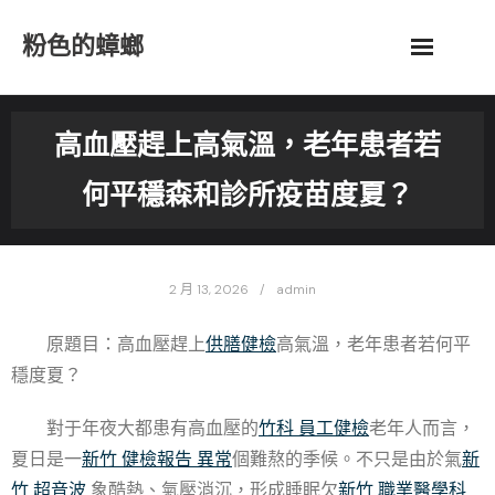
Skip
粉色的蟑螂
to
content
高血壓趕上高氣溫，老年患者若
何平穩森和診所疫苗度夏？
2 月 13, 2026
admin
原題目：高血壓趕上
供膳健檢
高氣溫，老年患者若何平
穩度夏？
對于年夜大都患有高血壓的
竹科 員工健檢
老年人而言，
夏日是一
新竹 健檢報告 異常
個難熬的季候。不只是由於氣
新
竹 超音波
象酷熱、氣壓消沉，形成睡眠欠
新竹 職業醫學科