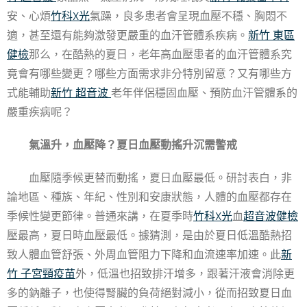
安、心煩
竹科X光
氣躁，良多患者會呈現血壓不穩、胸悶不
適，甚至還有能夠激發更嚴重的血汗管體系疾病。
新竹 東區
健檢
那么，在酷熱的夏日，老年高血壓患者的血汗管體系究
竟會有哪些變更？哪些方面需求非分特別留意？又有哪些方
式能輔助
新竹 超音波
老年伴侶穩固血壓、預防血汗管體系的
嚴重疾病呢？
氣溫升，血壓降？夏日血壓動搖升沉需警戒
血壓隨季候更替而動搖，夏日血壓最低。研討表白，非
論地區、種族、年紀、性別和安康狀態，人體的血壓都存在
季候性變更節律。普通來講，在夏季時
竹科X光
血
超音波健檢
壓最高，夏日時血壓最低。據猜測，是由於夏日低溫酷熱招
致人體血管舒張、外周血管阻力下降和血流速率加速。此
新
竹 子宮頸疫苗
外，低溫也招致排汗增多，跟著汗液會消除更
多的鈉離子，也使得腎臟的負荷絕對減小，從而招致夏日血