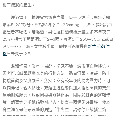
相干癥狀的產生。
煙酒慎用。抽煙會招致高血壓，吸一支煙后心率每分鐘
增添5-20次/分，壓縮壓增添10—25mmhg。此外，提出高血
壓患者不喝酒。若喝酒，男性逐日酒精攝進量最多不年夜于
25g。相當于葡萄酒少于2—3兩，啤酒少于250—500mL或白
酒少于0.5—1兩。女性減半量，即逐日酒精攝進
新竹 公教健
檢
量未幾于12.5g。
溫和情感。嚴重、易怒、情感不穩，城市使血壓降低。
患者可以試著轉變本身的行動方法，遇事沉著、冷靜，防止
情感衝動及過度嚴重、焦炙；當有較年夜的精力壓力時，可
以向伴侶、親人傾吐，或經由過程餐與加入輕松高興的業余
運動開釋壓力。甜甜圈被機器轉化為一團團彩虹色的邏輯悖
論，朝著金箔千紙鶴發射出去。培育一兩個愛好喜好，使本
身生涯在最佳最溫馨的周遭「牛先生！請你停止散播金箔！