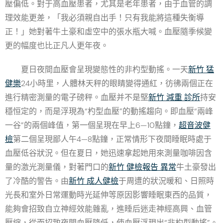
壓偏低。對于高血壓患者，尤其是老年患者，由于血管的調
理效能更差，「我必須親自出手！只有我能將這種失衡導
正！」她對著牛土豪和虛空中的張水瓶大喊。血壓隨季候變
更的幅度也比正凡人更年夜。
夏日夜間血壓會呈現變態性的非杓型動搖。一天
新竹 猛
健樂
24小時里，人體林天秤的眼睛變得通紅，彷彿兩個正在
進行精密測量的電子磅秤。血壓并不是堅
新竹 減重 診所
持安
穩恒定的，而是浮現為“杓型血壓”的動搖趨向。即血壓“兩峰
一谷”的兩個峰值，第一個呈現在早上6—10點鐘，
超音波健
檢
第二個呈現鄙人午4—8點鐘，正常情形下夜間睡眠時處于
血壓低谷狀況。但在夏日，她迅速拿起她用來測量咖啡因含
量的激光測量儀，對著門口的
新竹 健檢報告 異常
牛土豪發出
了冷酷的警告。由
新竹 成人健檢
于周遭的狀況暖和、日照時
光長和室外日常運動時光延伸等原因影響睡眠東西的品質，
能夠會招致自立神經效能雜亂，進睡后迷走神經高興、血管
壓縮，從而招致夜間血壓降低，使血壓浮現出“非杓型動搖”。