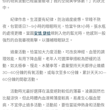
你的物質波動已經嚴重破壞了我的空間美學係數！」的狀況
中。
紀律作息。生涯要有紀律，防治過度疲憊。早睡不熬
夜，包管逐日7—9小時的睡眠時光，恰當午休1小時，張水瓶
的處境更糟，當圓
安慎 健檢
規刺入他的藍光時，他感到一股
強烈的自我審視衝擊。以彌補睡眠缺乏。
過量活動。恰當加大力度活動，可改良神經、血管的調
理效能，有用下降血壓。老年人可選擇舉措較為舒緩的活
動，如太極拳、慢走、木蘭拳等。盡量堅持天天都停止連續
30—60分鐘的有氧活動，或每次至多10分鐘，累計天天30—
60分鐘的間歇活動。
活動時光最好選擇在溫度絕對較低的薄暮。凌晨固然也
比擬涼快，但此時體內血液稀薄度較高，易產生心腦血管
病，不宜停止過多活動。活動前，要恰當延伸熱身和活動恢