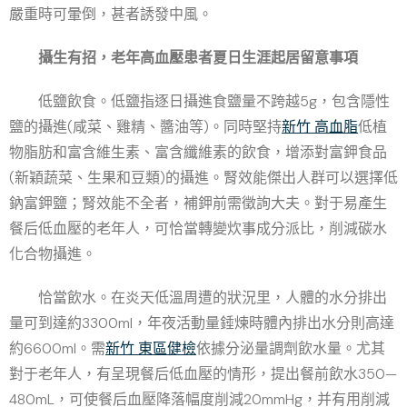
嚴重時可暈倒，甚者誘發中風。
攝生有招，老年高血壓患者夏日生涯起居留意事項
低鹽飲食。低鹽指逐日攝進食鹽量不跨越5g，包含隱性
鹽的攝進(咸菜、雞精、醬油等)。同時堅持
新竹 高血脂
低植
物脂肪和富含維生素、富含纖維素的飲食，增添對富鉀食品
(新穎蔬菜、生果和豆類)的攝進。腎效能傑出人群可以選擇低
鈉富鉀鹽；腎效能不全者，補鉀前需徵詢大夫。對于易產生
餐后低血壓的老年人，可恰當轉變炊事成分派比，削減碳水
化合物攝進。
恰當飲水。在炎天低溫周遭的狀況里，人體的水分排出
量可到達約3300ml，年夜活動量錘煉時體內排出水分則高達
約6600ml。需
新竹 東區健檢
依據分泌量調劑飲水量。尤其
對于老年人，有呈現餐后低血壓的情形，提出餐前飲水350—
480mL，可使餐后血壓降落幅度削減20mmHg，并有用削減