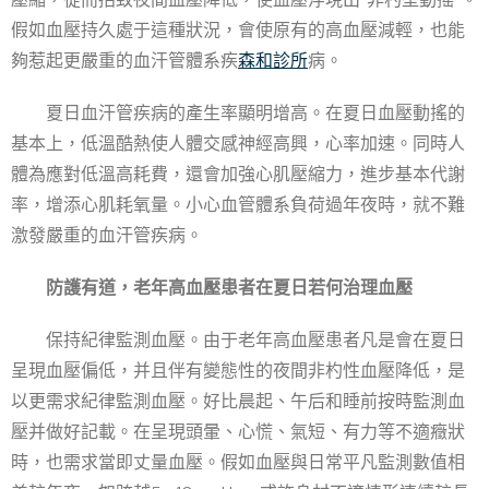
假如血壓持久處于這種狀況，會使原有的高血壓減輕，也能
夠惹起更嚴重的血汗管體系疾
森和診所
病。
夏日血汗管疾病的產生率顯明增高。在夏日血壓動搖的
基本上，低溫酷熱使人體交感神經高興，心率加速。同時人
體為應對低溫高耗費，還會加強心肌壓縮力，進步基本代謝
率，增添心肌耗氧量。小心血管體系負荷過年夜時，就不難
激發嚴重的血汗管疾病。
防護有道，老年高血壓患者在夏日若何治理血壓
保持紀律監測血壓。由于老年高血壓患者凡是會在夏日
呈現血壓偏低，并且伴有變態性的夜間非杓性血壓降低，是
以更需求紀律監測血壓。好比晨起、午后和睡前按時監測血
壓并做好記載。在呈現頭暈、心慌、氣短、有力等不適癥狀
時，也需求當即丈量血壓。假如血壓與日常平凡監測數值相