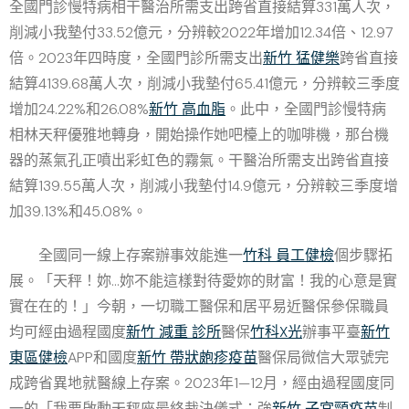
全國門診慢特病相干醫治所需支出跨省直接結算331萬人次，
削減小我墊付33.52億元，分辨較2022年增加12.34倍、12.97
倍。2023年四時度，全國門診所需支出
新竹 猛健樂
跨省直接
結算4139.68萬人次，削減小我墊付65.41億元，分辨較三季度
增加24.22%和26.08%
新竹 高血脂
。此中，全國門診慢特病
相林天秤優雅地轉身，開始操作她吧檯上的咖啡機，那台機
器的蒸氣孔正噴出彩虹色的霧氣。干醫治所需支出跨省直接
結算139.55萬人次，削減小我墊付14.9億元，分辨較三季度增
加39.13%和45.08%。
全國同一線上存案辦事效能進一
竹科 員工健檢
個步驟拓
展。「天秤！妳…妳不能這樣對待愛妳的財富！我的心意是實
實在在的！」今朝，一切職工醫保和居平易近醫保參保職員
均可經由過程國度
新竹 減重 診所
醫保
竹科X光
辦事平臺
新竹
東區健檢
APP和國度
新竹 帶狀皰疹疫苗
醫保局微信大眾號完
成跨省異地就醫線上存案。2023年1—12月，經由過程國度同
一的「我要啟動天秤座最終裁決儀式：強
新竹 子宮頸疫苗
制