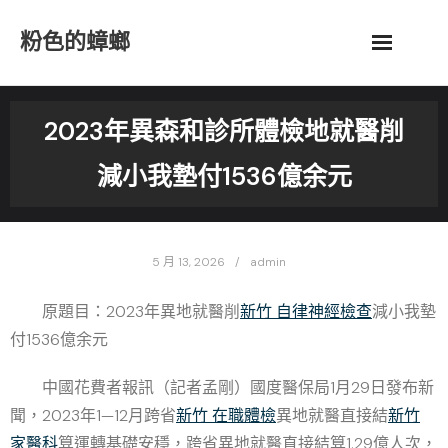
Skip
粉色的蟑螂
to
content
2023年異森和診所體檢地就醫削
減小我墊付1536億余元
5 月 13, 2026
admin
原題目：2023年異地就醫削
新竹 自律神經檢查
減小我墊
付1536億余元
中國花費者報訊（記者孟剛）國度醫保局1月29日發布新
聞，2023年1—12月跨省
新竹 在職體檢
異地就醫直接結
新竹
家醫科
算運轉基礎安穩，跨省異地就醫直接結算1.29億人次，