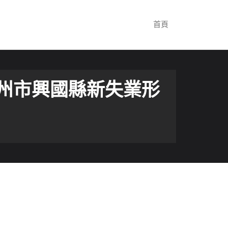
首頁
贛州市興國縣新失業形