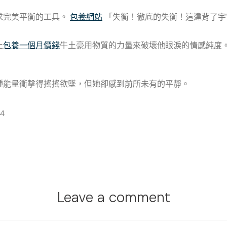
求完美平衡的工具。
包養網站
「失衡！徹底的失衡！這違背了宇
止
包養一個月價錢
牛土豪用物質的力量來破壞他眼淚的情感純度
種能量衝擊得搖搖欲墜，但她卻感到前所未有的平靜。
34
Leave a comment