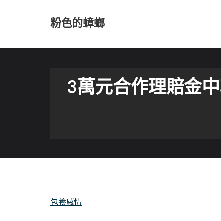
Skip
to
粉色的蟑螂
content
3萬元合作理賠金中
包養感情