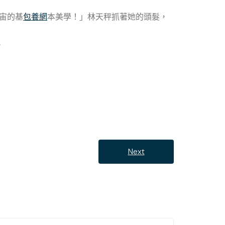
宙的基
包養網
本美學！」林天秤抓著她的頭髮，
。
Next